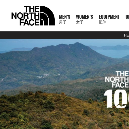
MEN’S
WOMEN’S
EQUIPMENT
U
男子
女子
配件
RE
N
A
A
A
S
X
M
W
E
U
C
T
E
J
S
P
F
J
S
P
F
D
A
L
S
A
C
1
1
5
2
1
T
READ
E
L
L
L
U
P
E
O
Q
R
O
N
X
A
H
A
O
A
H
A
O
A
C
U
S
L
L
0
0
5
7
4
H
MORE
W
L
L
L
M
L
N
M
U
B
L
F
P
C
I
N
O
C
I
N
O
Y
C
G
2
L
A
0
0
K
K
K
E
A
M
W
E
M
R
'
E
I
A
L
1
L
K
R
T
T
K
R
T
T
P
E
G
6
S
U
S
O
K
K
M
M
M
N
T
R
E
O
Q
I
P
S
N
P
N
E
0
O
E
T
S
W
E
T
S
W
A
S
A
U
S
E
S
F
M
M
R
R
R
O
H
R
N
M
U
T
A
'
M
E
C
0
R
T
&
&
E
T
&
&
E
C
S
G
E
2
P
O
F
R
T
A
A
A
R
E
男
I
'
E
I
S
S
S
E
X
T
E
S
T
S
A
S
T
S
A
K
O
E
J
6
R
F
T
A
E
C
C
C
T
N
T
T
子
V
S
N
P
E
S
N
P
I
O
&
O
H
R
&
O
H
R
S
R
&
U
U
O
E
R
C
A
E
E
E
H
O
H
女
N
A
'
M
R
T
L
O
U
V
P
O
V
P
O
I
D
L
E
D
X
A
E
M
F
R
E
男
X
鞋
子
鞋
背
5
2
1
F
L
S
E
I
O
N
R
E
S
R
E
S
R
E
U
Y
S
U
P
I
R
A
T
N
T
裝
子
P
類
類
包
1
5
7
4
1
S
N
E
R
S
S
S
T
S
T
S
F
T
C
L
L
E
C
H
O
H
女
上
上
備
0
公
公
公
L
0
T
S
A
T
T
S
T
S
F
Y
T
O
U
L
E
F
R
E
新
主
子
身
身
其
0
里
里
里
R
0
T
O
S
S
E
L
S
R
L
A
C
A
T
N
T
裝
巔
品
下
下
他
題
公
賽
賽
賽
P
I
R
L
I
A
T
Y
E
C
H
O
H
備
峰
外
身
外
身
配
里
系
A
O
I
S
N
T
R
R
L
E
F
R
E
套
套
件
賽
系
列
S
N
E
G
I
A
A
E
A
A
T
N
及
及
其
列
S
S
L
O
C
B
N
C
H
O
背
背
他
會
O
N
E
R
D
E
F
R
探
心
心
袋
員
O
–
A
A
L
A
T
款
1
索
K
K
T
I
A
C
H
0
品
B
I
E
M
U
E
F
0