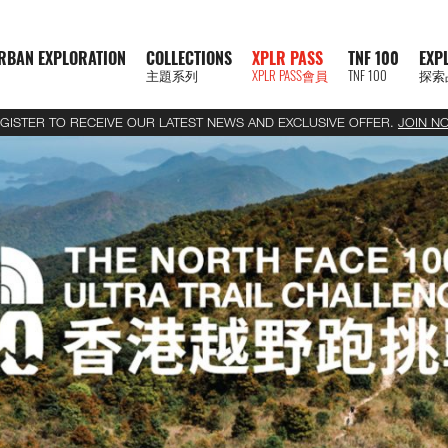
RBAN EXPLORATION
COLLECTIONS
XPLR PASS
TNF 100
EXP
主題系列
XPLR PASS會員
TNF 100
探索
GISTER TO RECEIVE OUR LATEST NEWS AND EXCLUSIVE OFFER.
JOIN N