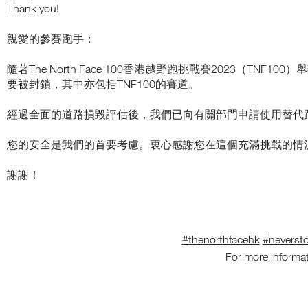
I
N
Thank you!
N
G
C
G
–
L
T
E
親愛的參賽跑手：
O
M
U
H
B
S
I
A
隨著The North Face 100香港越野跑挑戰賽202
I
G
R
H
K
要被封鎖，其中亦包括TNF100的賽道。
V
-
S
E
A
O
經過全面的道路損毀評估後，我們已向有關部門申請使用替代
L
N
O
T
A
F
I
J
F
您的安全是我們的首要考慮。衷心感謝您在這個充滿挑戰的情
T
O
U
U
E
D
R
R
謝謝！
E
N
E
E
.
N
Y
J
V
W
O
I
I
R
T
I
O
H
#thenorthfacehk
#neversto
N
N
T
For more informati
M
H
N
E
E
O
N
2
W
T
0
S
2
!