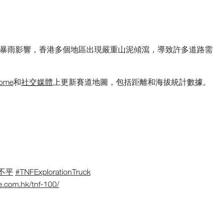
颱風和黑色暴雨影響，香港多個地區出現嚴重山泥傾瀉，導致許多道路需
Home
和
社交媒體
上更新賽道地圖，包括距離和海拔統計數據。
不平
#TNFExplorationTruck
e.com.hk/tnf-100/