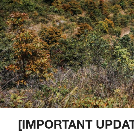
牌
O
D
S
É
N
U
A
公
O
S
2
L
C
N
C
里
K
5
E
H
V
E
賽
Y
O
E
E
U
隊
E
N
S
I
R
接
A
D
N
L
B
力
R
O
E
S
A
賽
S
R
W
N
N
O
E
S
E
E
F
T
U
W
X
S
E
M
U
P
U
A
M
R
L
R
M
M
I
B
O
E
M
U
T
A
R
I
P
S
N
A
G
T
F
E
E
T
I
S
O
R
X
I
S
E
R
I
P
O
R
L
E
L
N
T
I
I
S
O
S
E
E
M
™
R
P
S
I
F
A
R
R
™
T
L
T
I
T
E
O
I
N
O
D
R
O
G
-
A
N
/
R
[IMPORTANT UPDAT
E
A
C
S
E
D
L
O
U
I
P
N
M
C