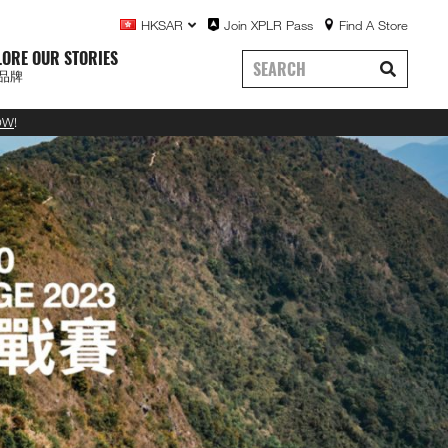
HKSAR
Join XPLR Pass
Find A Store
LORE OUR STORIES
品牌
OW
!