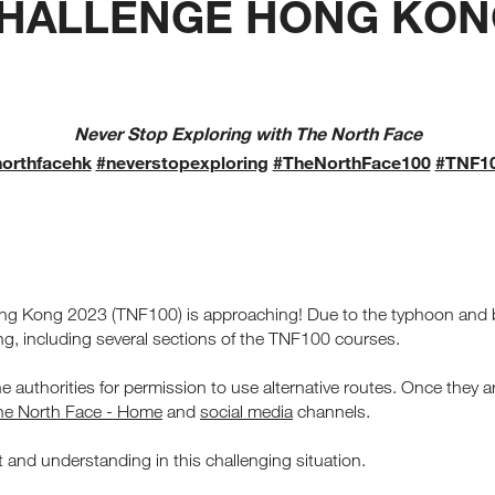
CHALLENGE HONG KONG 
Never Stop Exploring with The North Face
northfacehk
#neverstopexploring
#TheNorthFace100
#TNF1
ong Kong 2023 (TNF100) is approaching! Due to the typhoon and bl
ng, including several sections of the TNF100 courses.
e authorities for permission to use alternative routes. Once they
he North Face - Home
and
social media
channels.
t and understanding in this challenging situation.