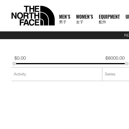
MEN’S
WOMEN’S
EQUIPMENT
U
男子
女子
配件
RE
N
A
A
A
S
X
M
W
E
U
C
T
E
J
S
P
F
J
S
P
F
D
A
L
S
A
C
1
1
5
2
1
T
READ
E
L
L
L
U
P
E
O
Q
R
O
N
X
A
H
A
O
A
H
A
O
A
C
U
S
L
L
0
0
5
7
4
H
MORE
W
L
L
L
M
L
N
M
U
B
L
F
P
C
I
N
O
C
I
N
O
Y
C
G
2
L
A
0
0
K
K
K
E
A
M
W
E
M
R
'
E
I
A
L
1
L
K
R
T
T
K
R
T
T
P
E
G
6
S
U
S
O
K
K
M
M
M
N
T
$
0.00
$
8000.00
R
E
O
Q
I
P
S
N
P
N
E
0
O
E
T
S
W
E
T
S
W
A
S
A
U
S
E
S
F
M
M
R
R
R
O
H
R
N
M
U
T
A
'
M
E
C
0
R
T
&
&
E
T
&
&
E
C
S
G
E
2
P
O
F
R
T
A
A
A
R
E
男
I
'
E
I
S
S
S
E
X
T
E
S
T
S
A
S
T
S
A
K
O
E
J
6
R
F
T
A
E
C
C
C
T
N
T
T
子
V
S
N
P
E
S
N
P
I
O
&
O
H
R
&
O
H
R
S
R
&
U
U
O
E
R
C
A
E
E
E
H
O
H
女
N
A
'
M
R
T
L
O
U
V
P
O
V
P
O
I
D
L
E
D
X
A
E
M
F
R
E
男
X
鞋
子
鞋
背
5
2
1
F
L
S
E
I
O
N
R
E
S
R
E
S
R
E
U
Y
S
U
P
I
R
A
T
N
T
裝
子
P
類
類
包
1
5
7
4
1
S
N
E
R
S
S
S
T
S
T
S
F
T
C
L
L
E
C
H
O
H
女
上
上
備
0
公
公
公
L
0
T
S
A
T
T
S
T
S
F
Y
T
O
U
L
E
F
R
E
新
主
子
身
身
其
0
里
里
里
R
0
T
O
S
S
E
L
S
R
L
A
C
A
T
N
T
裝
巔
品
下
下
他
題
公
賽
賽
賽
P
I
R
L
I
A
T
Y
E
C
H
O
H
備
峰
外
身
外
身
配
里
系
A
O
I
S
N
T
R
R
L
E
F
R
E
套
套
件
賽
系
列
S
N
E
G
I
A
A
E
A
A
T
N
及
及
其
列
S
S
L
O
C
B
N
C
H
O
背
背
他
會
O
N
E
R
D
E
F
R
探
心
心
袋
員
O
–
A
A
L
A
T
款
1
索
K
K
T
I
A
C
H
0
品
B
I
E
M
U
E
F
0