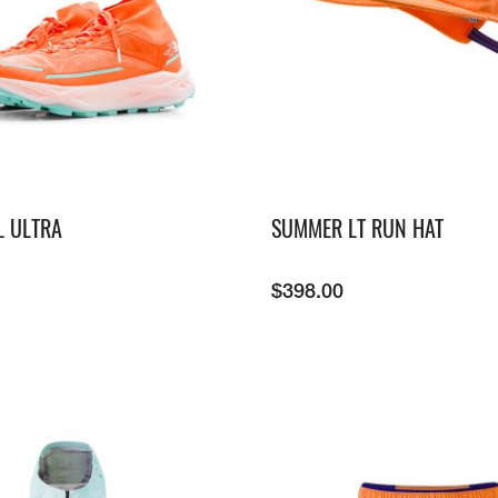
L ULTRA
SUMMER LT RUN HAT
$
398.00