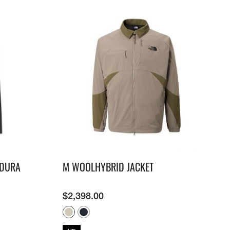
RDURA
M WOOLHYBRID JACKET
$
2,398.00