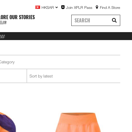
HKSAR
Join XPLR Pass
Find A Store
LORE OUR STORIES
品牌
OW
!