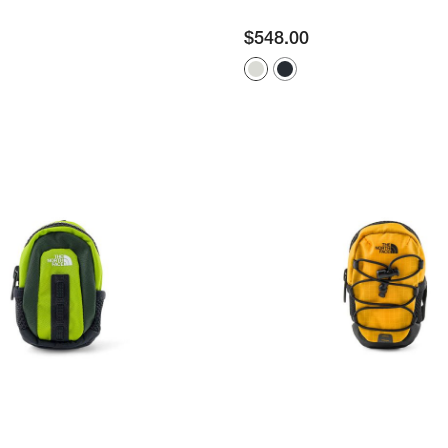
$
548.00