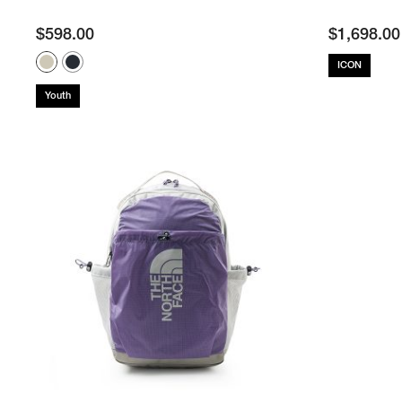
$
598.00
$
1,698.00
ICON
Youth