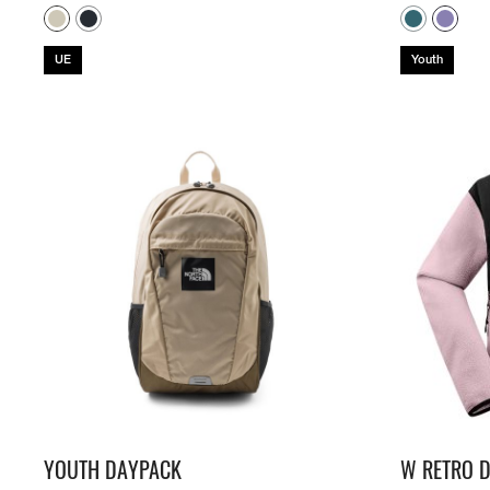
UE
Youth
YOUTH DAYPACK
W RETRO D