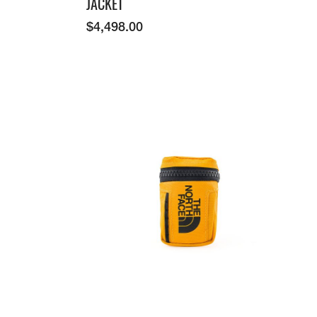
JACKET
$
4,498.00