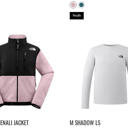
Youth
ENALI JACKET
M SHADOW LS​