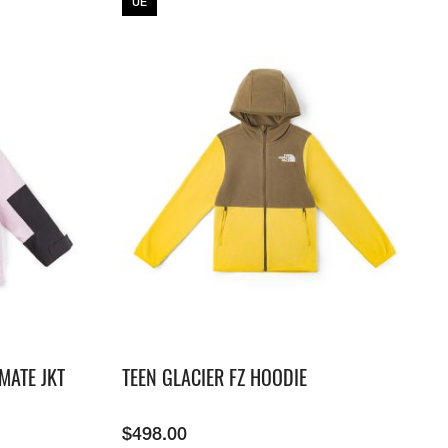
UE
MATE JKT
TEEN GLACIER FZ HOODIE
$
498.00