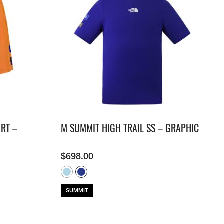
RT –
M SUMMIT HIGH TRAIL SS – GRAPHIC
$
698.00
SUMMIT