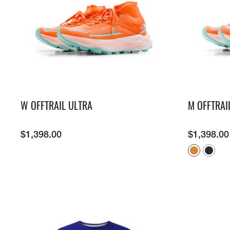
牌
O
D
S
É
N
U
A
公
O
S
2
L
C
N
C
里
K
5
E
H
V
E
賽
Y
O
E
E
U
隊
E
N
S
I
R
接
A
D
N
L
B
力
R
O
E
S
A
賽
S
R
W
N
N
O
E
S
E
E
F
T
U
W
X
S
E
M
U
P
U
A
M
R
L
R
M
M
I
B
O
W OFFTRAIL ULTRA
M OFFTRAI
E
M
U
T
A
R
I
P
S
N
A
G
T
F
E
E
T
I
S
O
R
X
I
$
1,398.00
$
1,398.00
S
E
R
I
P
O
R
L
E
L
N
T
I
I
S
O
S
E
E
M
™
R
P
S
I
F
A
R
R
™
T
L
T
I
T
E
O
I
N
O
D
R
O
G
-
A
N
/
R
E
A
C
S
E
D
L
O
U
I
P
N
M
C