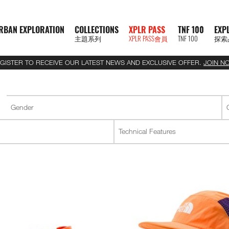
RBAN EXPLORATION
COLLECTIONS
XPLR PASS
TNF 100
EXP
主題系列
XPLR PASS會員
TNF 100
探索
GISTER TO RECEIVE OUR LATEST NEWS AND EXCLUSIVE OFFER.
JOIN N