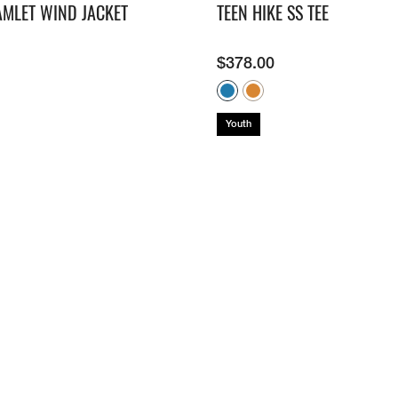
AMLET WIND JACKET
TEEN HIKE SS TEE
$
378.00
Youth