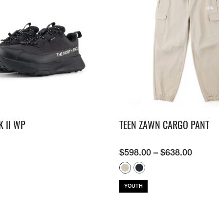
K II WP
TEEN ZAWN CARGO PANT
$
598.00
–
$
638.00
YOUTH