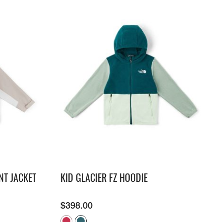
NT JACKET
KID GLACIER FZ HOODIE
$
398.00