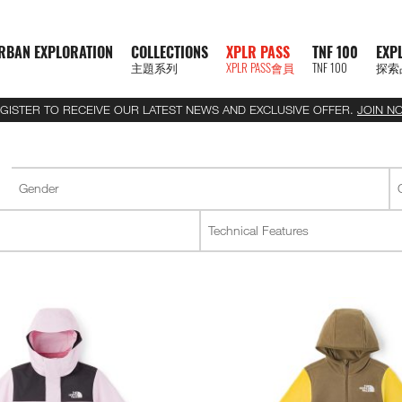
RBAN EXPLORATION
COLLECTIONS
XPLR PASS
TNF 100
EXP
主題系列
XPLR PASS會員
TNF 100
探索
GISTER TO RECEIVE OUR LATEST NEWS AND EXCLUSIVE OFFER.
JOIN N