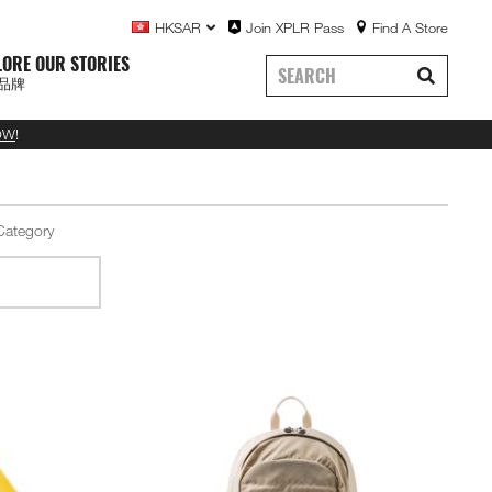
HKSAR
Join XPLR Pass
Find A Store
LORE OUR STORIES
品牌
OW
!