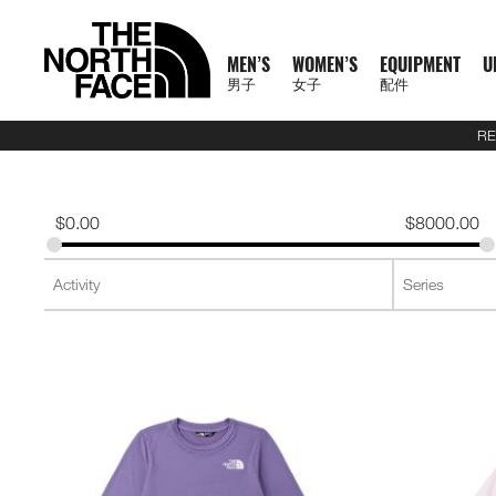
MEN’S
WOMEN’S
EQUIPMENT
U
男子
女子
配件
RE
N
A
A
A
S
X
M
W
E
U
C
T
E
J
S
P
F
J
S
P
F
D
A
L
S
A
C
1
1
5
2
1
T
READ
E
L
L
L
U
P
E
O
Q
R
O
N
X
A
H
A
O
A
H
A
O
A
C
U
S
L
L
0
0
5
7
4
H
MORE
W
L
L
L
M
L
N
M
U
B
L
F
P
C
I
N
O
C
I
N
O
Y
C
G
2
L
A
0
0
K
K
K
E
A
M
W
E
M
R
'
E
I
A
L
1
L
K
R
T
T
K
R
T
T
P
E
G
6
S
U
S
O
K
K
M
M
M
N
T
$
0.00
$
8000.00
R
E
O
Q
I
P
S
N
P
N
E
0
O
E
T
S
W
E
T
S
W
A
S
A
U
S
E
S
F
M
M
R
R
R
O
H
R
N
M
U
T
A
'
M
E
C
0
R
T
&
&
E
T
&
&
E
C
S
G
E
2
P
O
F
R
T
A
A
A
R
E
男
I
'
E
I
S
S
S
E
X
T
E
S
T
S
A
S
T
S
A
K
O
E
J
6
R
F
T
A
E
C
C
C
T
N
T
T
子
V
S
N
P
E
S
N
P
I
O
&
O
H
R
&
O
H
R
S
R
&
U
U
O
E
R
C
A
E
E
E
H
O
H
女
N
A
'
M
R
T
L
O
U
V
P
O
V
P
O
I
D
L
E
D
X
A
E
M
F
R
E
男
X
鞋
子
鞋
背
5
2
1
F
L
S
E
I
O
N
R
E
S
R
E
S
R
E
U
Y
S
U
P
I
R
A
T
N
T
裝
子
P
類
類
包
1
5
7
4
1
S
N
E
R
S
S
S
T
S
T
S
F
T
C
L
L
E
C
H
O
H
女
上
上
備
0
公
公
公
L
0
T
S
A
T
T
S
T
S
F
Y
T
O
U
L
E
F
R
E
新
主
子
身
身
其
0
里
里
里
R
0
T
O
S
S
E
L
S
R
L
A
C
A
T
N
T
裝
巔
品
下
下
他
題
公
賽
賽
賽
P
I
R
L
I
A
T
Y
E
C
H
O
H
備
峰
外
身
外
身
配
里
系
A
O
I
S
N
T
R
R
L
E
F
R
E
套
套
件
賽
系
列
S
N
E
G
I
A
A
E
A
A
T
N
及
及
其
列
S
S
L
O
C
B
N
C
H
O
背
背
他
會
O
N
E
R
D
E
F
R
探
心
心
袋
員
O
–
A
A
L
A
T
款
1
索
K
K
T
I
A
C
H
0
品
B
I
E
M
U
E
F
0