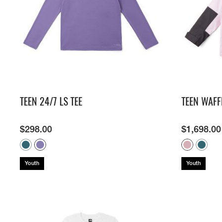
牌
O
D
S
É
N
U
A
公
O
S
2
L
C
N
C
里
K
5
E
H
V
E
賽
Y
O
E
E
U
隊
E
N
S
I
R
接
A
D
N
L
B
力
R
O
E
S
A
賽
S
R
W
N
N
O
E
S
E
E
F
T
U
W
X
S
E
M
U
P
U
A
M
R
L
R
M
M
I
B
O
TEEN 24/7 LS TEE
TEEN WAFFL
E
M
U
T
A
R
I
P
S
N
A
G
T
F
E
E
T
I
S
O
R
X
I
$
298.00
$
1,698.00
S
E
R
I
P
O
R
L
E
L
N
T
I
I
S
O
S
E
E
M
™
R
P
S
I
F
A
R
R
Youth
Youth
™
T
L
T
I
T
E
O
I
N
O
D
R
O
G
-
A
N
/
R
E
A
C
S
E
D
L
O
U
I
P
N
M
C