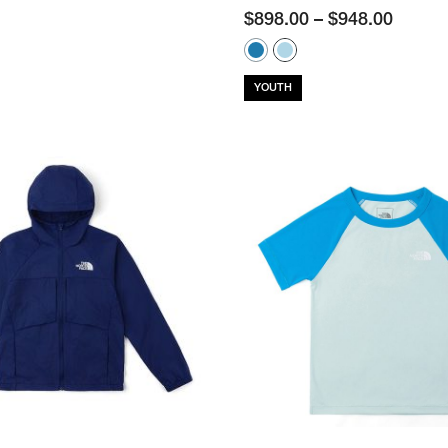
$
898.00
–
$
948.00
YOUTH