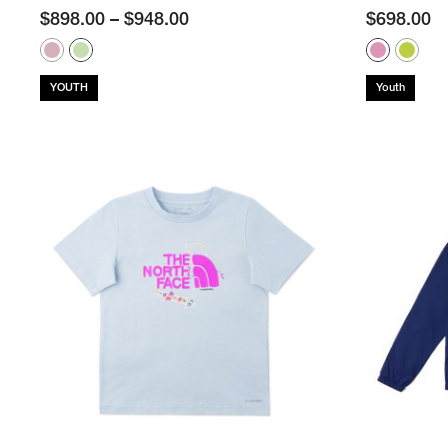
$
898.00
–
$
948.00
$
698.00
YOUTH
Youth