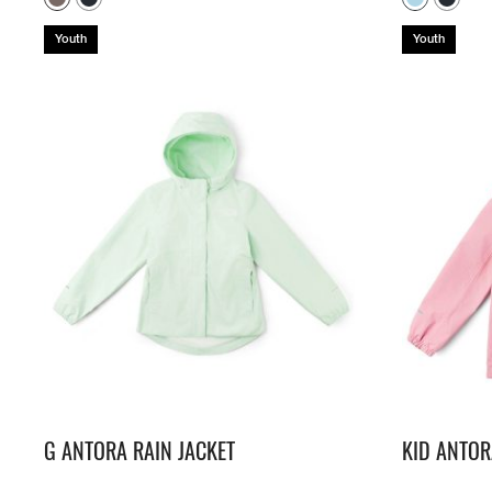
E
T
H
Youth
Youth
E
W
I
N
D
S
A
N
D
P
A
T
H
S
O
F
S
U
M
M
E
R
G ANTORA RAIN JACKET
KID ANTOR