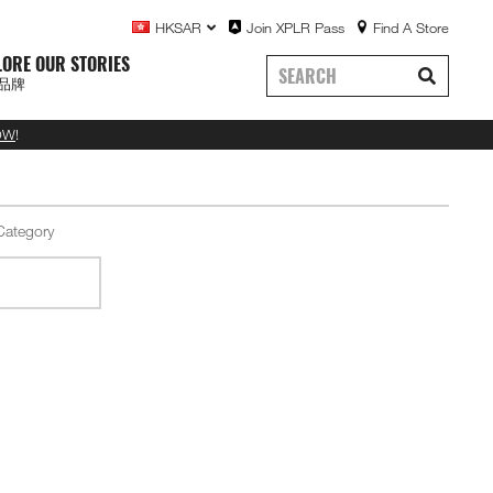
HKSAR
Join XPLR Pass
Find A Store
LORE OUR STORIES
品牌
OW
!