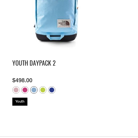
牌
O
S
É
N
U
A
公
O
2
L
C
N
C
里
K
5
E
H
V
E
賽
Y
O
E
E
U
隊
E
N
S
I
R
接
A
D
N
L
B
力
R
O
E
S
A
賽
S
R
W
N
N
O
E
S
E
E
F
T
U
W
X
S
E
M
U
P
U
A
M
R
L
R
M
M
I
B
O
YOUTH DAYPACK 2
E
M
U
T
A
R
I
P
S
N
A
G
T
F
E
E
T
I
S
O
R
X
I
$
498.00
S
E
R
I
P
O
R
L
E
L
N
T
I
I
S
O
S
E
E
M
™
R
P
S
I
F
A
R
R
Youth
™
T
L
T
I
T
E
O
I
N
O
D
R
O
G
-
A
N
/
R
E
A
C
S
E
D
L
O
U
I
P
N
M
C