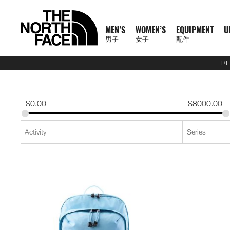
MEN’S
WOMEN’S
EQUIPMENT
U
男子
女子
配件
RE
N
A
A
A
S
X
M
W
E
U
C
T
E
J
S
P
F
J
S
P
F
D
A
L
S
A
O
1
1
5
2
1
T
READ
E
L
L
L
U
P
E
O
Q
R
O
N
X
A
H
A
O
A
H
A
O
A
C
U
S
L
F
0
0
5
7
4
H
MORE
W
L
L
L
M
L
N
M
U
B
L
F
P
C
I
N
O
C
I
N
O
Y
C
G
2
L
F
0
0
K
K
K
E
A
M
W
E
M
R
'
E
I
A
L
1
L
K
R
T
T
K
R
T
T
P
E
G
6
S
U
T
K
K
M
M
M
N
T
$
0.00
$
8000.00
R
E
O
Q
I
P
S
N
P
N
E
0
O
E
T
S
W
E
T
S
W
A
S
A
U
S
E
R
M
M
R
R
R
O
H
R
N
M
U
T
A
'
M
E
C
0
R
T
&
&
E
T
&
&
E
C
S
G
E
2
P
A
R
T
A
A
A
R
E
男
I
'
E
I
S
S
S
E
X
T
E
S
T
S
A
S
T
S
A
K
O
E
J
6
R
I
A
E
C
C
C
T
N
T
T
子
V
S
N
P
E
S
N
P
I
O
&
O
H
R
&
O
H
R
S
R
&
U
U
O
L
C
A
E
E
E
H
O
H
女
N
A
'
M
R
T
L
O
U
V
P
O
V
P
O
I
D
L
E
D
U
E
M
F
R
E
男
X
鞋
子
鞋
背
5
2
1
F
L
S
E
I
O
N
R
E
S
R
E
S
R
E
U
Y
S
U
L
R
A
T
N
T
裝
子
P
類
類
包
1
5
7
4
1
S
N
E
R
S
S
S
T
S
T
S
F
T
C
T
E
C
H
O
H
女
上
上
備
0
公
公
公
L
0
T
S
A
T
T
S
T
S
F
Y
T
R
L
E
F
R
E
新
主
子
身
身
其
0
里
里
里
R
0
T
O
S
S
E
L
S
A
A
C
A
T
N
T
裝
巔
品
下
下
他
題
公
賽
賽
賽
P
I
R
L
I
Y
E
C
H
O
H
備
峰
外
身
外
身
配
里
系
A
O
I
S
N
R
L
E
F
R
E
套
套
件
賽
系
列
S
N
E
G
A
E
A
A
T
N
及
及
其
列
S
S
L
C
B
N
C
H
O
背
背
他
會
O
E
R
D
E
F
R
探
心
心
袋
員
O
A
A
L
A
T
款
1
索
K
T
I
A
C
H
0
品
B
E
M
U
E
F
0