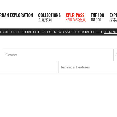
RBAN EXPLORATION
COLLECTIONS
XPLR PASS
TNF 100
EXP
主題系列
XPLR PASS會員
TNF 100
探索
GISTER TO RECEIVE OUR LATEST NEWS AND EXCLUSIVE OFFER.
JOIN N