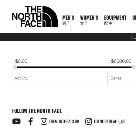
MEN’S
WOMEN’S
EQUIPMENT
U
男子
女子
配件
RE
N
A
A
A
S
X
M
W
E
U
C
T
E
J
S
P
F
J
S
P
F
D
A
L
S
A
C
1
1
5
2
1
T
READ
E
L
L
L
U
P
E
O
Q
R
O
N
X
A
H
A
O
A
H
A
O
A
C
U
S
L
L
0
0
5
7
4
H
MORE
W
L
L
L
M
L
N
M
U
B
L
F
P
C
I
N
O
C
I
N
O
Y
C
G
2
L
A
0
0
K
K
K
E
A
M
W
E
M
R
'
E
I
A
L
1
L
K
R
T
T
K
R
T
T
P
E
G
6
S
U
S
O
K
K
M
M
M
N
T
$
0.00
$
8000.00
R
E
O
Q
I
P
S
N
P
N
E
0
O
E
T
S
W
E
T
S
W
A
S
A
U
S
E
S
F
M
M
R
R
R
O
H
R
N
M
U
T
A
'
M
E
C
0
R
T
&
&
E
T
&
&
E
C
S
G
E
2
P
O
F
R
T
A
A
A
R
E
男
I
'
E
I
S
S
S
E
X
T
E
S
T
S
A
S
T
S
A
K
O
E
J
6
R
F
T
A
E
C
C
C
T
N
T
T
子
V
S
N
P
E
S
N
P
I
O
&
O
H
R
&
O
H
R
S
R
&
U
U
O
E
R
C
A
E
E
E
H
O
H
女
N
A
'
M
R
T
L
O
U
V
P
O
V
P
O
I
D
L
E
D
X
A
E
M
F
R
E
男
X
鞋
子
鞋
背
5
2
1
F
L
S
E
I
O
N
R
E
S
R
E
S
R
E
U
Y
S
U
P
I
R
A
T
N
T
裝
子
P
類
類
包
1
5
7
4
1
S
N
E
R
S
S
S
T
S
T
S
F
T
C
L
L
E
C
H
O
H
女
上
上
備
0
公
公
公
L
0
T
S
A
T
T
S
T
S
F
Y
T
O
U
L
E
F
R
E
新
主
子
身
身
其
0
里
里
里
R
0
T
O
S
S
E
L
S
R
L
A
C
A
T
N
T
裝
巔
品
下
下
他
題
公
賽
賽
賽
P
I
R
L
I
A
T
Y
E
C
H
O
H
備
峰
外
身
外
身
配
里
系
A
O
I
S
N
T
R
R
L
E
F
R
E
套
套
件
賽
系
列
S
FOLLOW THE NORTH FACE
N
E
G
I
A
A
E
A
A
T
N
及
及
其
列
S
S
L
O
C
B
N
C
H
O
背
背
他
會
THENORTHFACEHK
THENORTHFACE_UE
O
N
E
R
D
E
F
R
探
心
心
袋
員
O
–
A
A
L
A
T
款
1
索
K
K
T
I
A
C
H
0
品
B
I
E
M
U
E
F
0