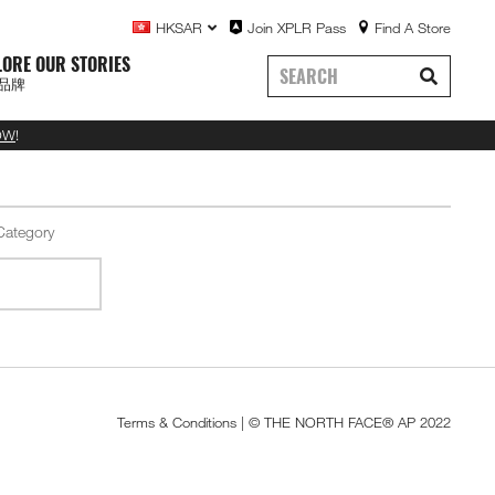
HKSAR
Join XPLR Pass
Find A Store
LORE OUR STORIES
品牌
OW
!
Terms & Conditions
| © THE NORTH FACE® AP 2022