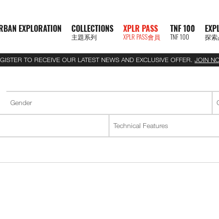
RBAN EXPLORATION
COLLECTIONS
XPLR PASS
TNF 100
EXP
主題系列
XPLR PASS會員
TNF 100
探索
GISTER TO RECEIVE OUR LATEST NEWS AND EXCLUSIVE OFFER.
JOIN N