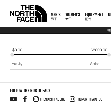
MEN’S
WOMEN’S
EQUIPMENT
U
男子
女子
配件
RE
N
A
A
A
S
X
M
W
E
U
C
T
E
J
S
P
F
J
S
P
F
D
A
L
S
A
C
1
1
5
2
1
T
READ
E
L
L
L
U
P
E
O
Q
R
O
N
X
A
H
A
O
A
H
A
O
A
C
U
S
L
L
0
0
5
7
4
H
MORE
W
L
L
L
M
L
N
M
U
B
L
F
P
C
I
N
O
C
I
N
O
Y
C
G
2
L
A
0
0
K
K
K
E
A
M
W
E
M
R
'
E
I
A
L
1
L
K
R
T
T
K
R
T
T
P
E
G
6
S
U
S
O
K
K
M
M
M
N
T
$
0.00
$
8000.00
R
E
O
Q
I
P
S
N
P
N
E
0
O
E
T
S
W
E
T
S
W
A
S
A
U
S
E
S
F
M
M
R
R
R
O
H
R
N
M
U
T
A
'
M
E
C
0
R
T
&
&
E
T
&
&
E
C
S
G
E
2
P
O
F
R
T
A
A
A
R
E
男
I
'
E
I
S
S
S
E
X
T
E
S
T
S
A
S
T
S
A
K
O
E
J
6
R
F
T
A
E
C
C
C
T
N
T
T
子
V
S
N
P
E
S
N
P
I
O
&
O
H
R
&
O
H
R
S
R
&
U
U
O
E
R
C
A
E
E
E
H
O
H
女
N
A
'
M
R
T
L
O
U
V
P
O
V
P
O
I
D
L
E
D
X
A
E
M
F
R
E
男
X
鞋
子
鞋
背
5
2
1
F
L
S
E
I
O
N
R
E
S
R
E
S
R
E
U
Y
S
U
P
I
R
A
T
N
T
裝
子
P
類
類
包
1
5
7
4
1
S
N
E
R
S
S
S
T
S
T
S
F
T
C
L
L
E
C
H
O
H
女
上
上
備
0
公
公
公
L
0
T
S
A
T
T
S
T
S
F
Y
T
O
U
L
E
F
R
E
新
主
子
身
身
其
0
里
里
里
R
0
T
O
S
S
E
L
S
R
L
A
C
A
T
N
T
裝
巔
品
下
下
他
題
公
賽
賽
賽
P
I
R
L
I
A
T
Y
E
C
H
O
H
備
峰
外
身
外
身
配
里
系
A
O
I
S
N
T
R
R
L
E
F
R
E
套
套
件
賽
系
列
S
FOLLOW THE NORTH FACE
N
E
G
I
A
A
E
A
A
T
N
及
及
其
列
S
S
L
O
C
B
N
C
H
O
背
背
他
會
THENORTHFACEHK
THENORTHFACE_UE
O
N
E
R
D
E
F
R
探
心
心
袋
員
O
–
A
A
L
A
T
款
1
索
K
K
T
I
A
C
H
0
品
B
I
E
M
U
E
F
0