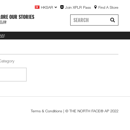
HKSAR
Join XPLR Pass
Find A Store
LORE OUR STORIES
品牌
OW
!
Terms & Conditions
| © THE NORTH FACE® AP 2022