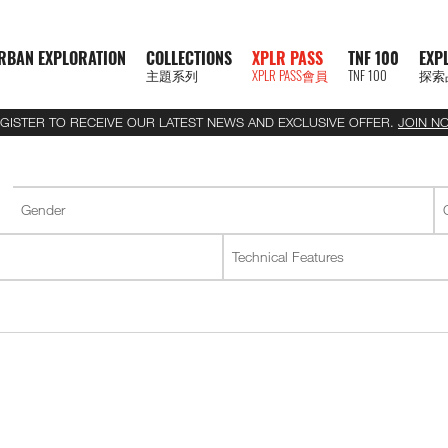
RBAN EXPLORATION
COLLECTIONS
XPLR PASS
TNF 100
EXP
主題系列
XPLR PASS會員
TNF 100
探索
GISTER TO RECEIVE OUR LATEST NEWS AND EXCLUSIVE OFFER.
JOIN N