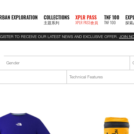
RBAN EXPLORATION
COLLECTIONS
XPLR PASS
TNF 100
EXP
主題系列
XPLR PASS會員
TNF 100
探索
GISTER TO RECEIVE OUR LATEST NEWS AND EXCLUSIVE OFFER.
JOIN N