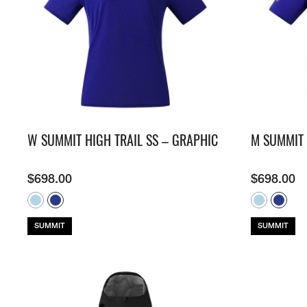
牌
O
S
É
N
U
A
公
O
2
L
C
N
C
里
K
5
E
H
V
E
賽
Y
O
E
E
U
隊
E
N
S
I
R
接
A
D
N
L
B
力
R
O
E
S
A
賽
S
R
W
N
N
O
E
S
E
E
F
T
U
W
X
S
E
M
U
P
U
A
M
R
L
R
M
M
I
B
O
W SUMMIT HIGH TRAIL SS – GRAPHIC
M SUMMIT 
E
M
U
T
A
R
I
P
S
N
A
G
T
F
E
E
T
I
S
O
R
X
I
$
698.00
$
698.00
S
E
R
I
P
O
R
L
E
L
N
T
I
I
S
O
S
E
E
M
™
R
P
S
I
F
A
R
R
SUMMIT
SUMMIT
™
T
L
T
I
T
E
O
I
N
O
D
R
O
G
-
A
N
/
R
E
A
C
S
E
D
L
O
U
I
P
N
M
C