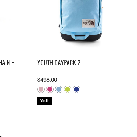
HAIN +
YOUTH DAYPACK 2
$
498.00
Youth