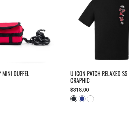
 MINI DUFFEL
U ICON PATCH RELAXED SS 
GRAPHIC
$
318.00