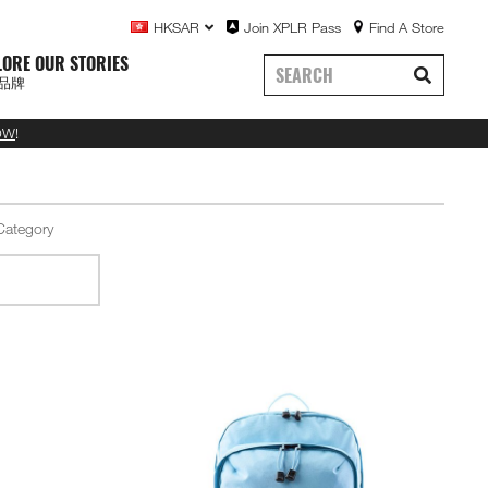
HKSAR
Join XPLR Pass
Find A Store
LORE OUR STORIES
品牌
OW
!