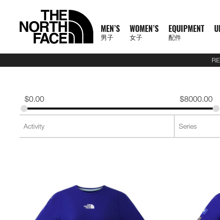
MEN’S
WOMEN’S
EQUIPMENT
U
男子
女子
配件
RE
N
A
A
A
S
X
M
W
E
U
C
T
E
J
S
P
F
J
S
P
F
D
A
L
S
A
O
1
1
5
2
1
T
READ
E
L
L
L
U
P
E
O
Q
R
O
N
X
A
H
A
O
A
H
A
O
A
C
U
S
L
F
0
0
5
7
4
H
MORE
W
L
L
L
M
L
N
M
U
B
L
F
P
C
I
N
O
C
I
N
O
Y
C
G
2
L
F
0
0
K
K
K
E
A
M
W
E
M
R
'
E
I
A
L
1
L
K
R
T
T
K
R
T
T
P
E
G
6
S
U
T
K
K
M
M
M
N
T
$
0.00
$
8000.00
R
E
O
Q
I
P
S
N
P
N
E
0
O
E
T
S
W
E
T
S
W
A
S
A
U
S
E
R
M
M
R
R
R
O
H
R
N
M
U
T
A
'
M
E
C
0
R
T
&
&
E
T
&
&
E
C
S
G
E
2
P
A
R
T
A
A
A
R
E
男
I
'
E
I
S
S
S
E
X
T
E
S
T
S
A
S
T
S
A
K
O
E
J
6
R
I
A
E
C
C
C
T
N
T
T
子
V
S
N
P
E
S
N
P
I
O
&
O
H
R
&
O
H
R
S
R
&
U
U
O
L
C
A
E
E
E
H
O
H
女
N
A
'
M
R
T
L
O
U
V
P
O
V
P
O
I
D
L
E
D
U
E
M
F
R
E
男
X
鞋
子
鞋
背
5
2
1
F
L
S
E
I
O
N
R
E
S
R
E
S
R
E
U
Y
S
U
L
R
A
T
N
T
裝
子
P
類
類
包
1
5
7
4
1
S
N
E
R
S
S
S
T
S
T
S
F
T
C
T
E
C
H
O
H
女
上
上
備
0
公
公
公
L
0
T
S
A
T
T
S
T
S
F
Y
T
R
L
E
F
R
E
新
主
子
身
身
其
0
里
里
里
R
0
T
O
S
S
E
L
S
A
A
C
A
T
N
T
裝
巔
品
下
下
他
題
公
賽
賽
賽
P
I
R
L
I
Y
E
C
H
O
H
備
峰
外
身
外
身
配
里
系
A
O
I
S
N
R
L
E
F
R
E
套
套
件
賽
系
列
S
N
E
G
A
E
A
A
T
N
及
及
其
列
S
S
L
C
B
N
C
H
O
背
背
他
會
O
E
R
D
E
F
R
探
心
心
袋
員
O
A
A
L
A
T
款
1
索
K
T
I
A
C
H
0
品
B
E
M
U
E
F
0