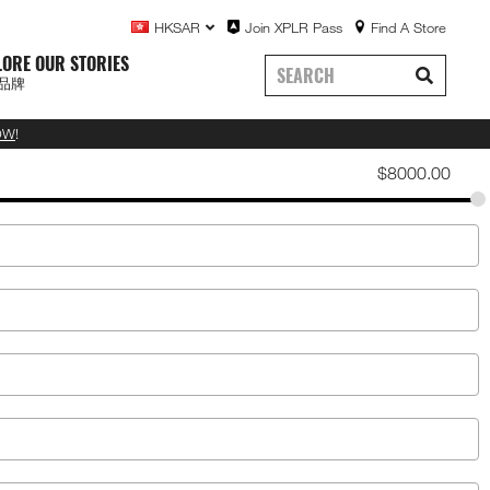
HKSAR
Join XPLR Pass
Find A Store
LORE OUR STORIES
品牌
OW
!
$
8000.00