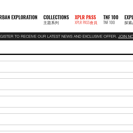
RBAN EXPLORATION
COLLECTIONS
XPLR PASS
TNF 100
EXP
主題系列
XPLR PASS會員
TNF 100
探索
GISTER TO RECEIVE OUR LATEST NEWS AND EXCLUSIVE OFFER.
JOIN N