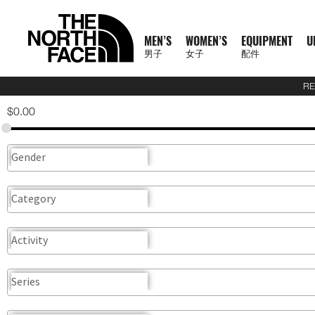
MEN’S
WOMEN’S
EQUIPMENT
U
男子
女子
配件
RE
N
A
A
A
S
X
M
W
E
U
C
T
E
J
S
P
F
J
S
P
F
D
A
L
S
A
O
1
1
5
2
1
T
READ
$
0.00
E
L
L
L
U
P
E
O
Q
R
O
N
X
A
H
A
O
A
H
A
O
A
C
U
S
L
F
0
0
5
7
4
H
MORE
W
L
L
L
M
L
N
M
U
B
L
F
P
C
I
N
O
C
I
N
O
Y
C
G
2
L
F
0
0
K
K
K
E
A
M
W
E
M
R
'
E
I
A
L
1
L
K
R
T
T
K
R
T
T
P
E
G
6
S
U
T
K
K
M
M
M
N
T
R
E
O
Q
I
P
S
N
P
N
E
0
O
E
T
S
W
E
T
S
W
A
S
A
U
S
E
R
M
M
R
R
R
O
H
R
N
M
U
T
A
'
M
E
C
0
R
T
&
&
E
T
&
&
E
C
S
G
E
2
P
A
R
T
A
A
A
R
E
男
I
'
E
I
S
S
S
E
X
T
E
S
T
S
A
S
T
S
A
K
O
E
J
6
R
I
A
E
C
C
C
T
N
T
T
子
V
S
N
P
E
S
N
P
I
O
&
O
H
R
&
O
H
R
S
R
&
U
U
O
L
C
A
E
E
E
H
O
H
女
N
A
'
M
R
T
L
O
U
V
P
O
V
P
O
I
D
L
E
D
U
E
M
F
R
E
男
X
鞋
子
鞋
背
5
2
1
F
L
S
E
I
O
N
R
E
S
R
E
S
R
E
U
Y
S
U
L
R
A
T
N
T
裝
子
P
類
類
包
1
5
7
4
1
S
N
E
R
S
S
S
T
S
T
S
F
T
C
T
E
C
H
O
H
女
上
上
備
0
公
公
公
L
0
T
S
A
T
T
S
T
S
F
Y
T
R
L
E
F
R
E
新
主
子
身
身
其
0
里
里
里
R
0
T
O
S
S
E
L
S
A
A
C
A
T
N
T
裝
巔
品
下
下
他
題
公
賽
賽
賽
P
I
R
L
I
Y
E
C
H
O
H
備
峰
外
身
外
身
配
里
系
A
O
I
S
N
R
L
E
F
R
E
套
套
件
賽
系
列
S
N
E
G
A
E
A
A
T
N
及
及
其
列
S
S
L
C
B
N
C
H
O
背
背
他
會
O
E
R
D
E
F
R
探
心
心
袋
員
O
A
A
L
A
T
款
1
索
K
T
I
A
C
H
0
品
B
E
M
U
E
F
0