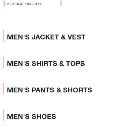
牌
O
S
É
N
U
A
公
O
2
L
C
N
C
里
K
5
E
H
V
E
賽
Y
O
E
E
U
隊
E
N
S
I
R
接
A
D
N
L
B
力
R
O
E
S
A
賽
S
R
W
N
N
MEN'S JACKET & VEST
O
E
S
E
E
F
T
U
W
X
S
E
M
U
P
U
A
M
R
L
R
M
M
I
B
O
E
M
U
T
A
R
MEN'S SHIRTS & TOPS
I
P
S
N
A
G
T
F
E
E
T
I
S
O
R
X
I
S
E
R
I
P
O
R
L
E
L
N
T
I
I
S
O
S
MEN'S PANTS & SHORTS
E
E
M
™
R
P
S
I
F
A
R
R
™
T
L
T
I
T
E
O
I
N
O
D
R
O
G
-
A
N
/
R
MEN'S SHOES
E
A
C
S
E
D
L
O
U
I
P
N
M
C