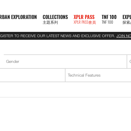
RBAN EXPLORATION
COLLECTIONS
XPLR PASS
TNF 100
EXP
主題系列
XPLR PASS會員
TNF 100
探索
GISTER TO RECEIVE OUR LATEST NEWS AND EXCLUSIVE OFFER.
JOIN N