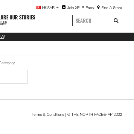
HKSAR
Join XPLR Pass
Find A Store
LORE OUR STORIES
品牌
OW
!
Terms & Conditions
| © THE NORTH FACE® AP 2022