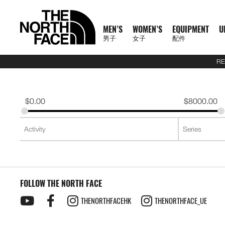
MEN’S
WOMEN’S
EQUIPMENT
U
男子
女子
配件
RE
N
A
A
A
S
X
M
W
E
U
C
T
E
J
S
P
F
J
S
P
F
D
A
L
S
A
C
1
1
5
2
1
T
READ
E
L
L
L
U
P
E
O
Q
R
O
N
X
A
H
A
O
A
H
A
O
A
C
U
S
L
L
0
0
5
7
4
H
MORE
W
L
L
L
M
L
N
M
U
B
L
F
P
C
I
N
O
C
I
N
O
Y
C
G
2
L
A
0
0
K
K
K
E
A
M
W
E
M
R
'
E
I
A
L
1
L
K
R
T
T
K
R
T
T
P
E
G
6
S
U
S
O
K
K
M
M
M
N
T
$
0.00
$
8000.00
R
E
O
Q
I
P
S
N
P
N
E
0
O
E
T
S
W
E
T
S
W
A
S
A
U
S
E
S
F
M
M
R
R
R
O
H
R
N
M
U
T
A
'
M
E
C
0
R
T
&
&
E
T
&
&
E
C
S
G
E
2
P
O
F
R
T
A
A
A
R
E
男
I
'
E
I
S
S
S
E
X
T
E
S
T
S
A
S
T
S
A
K
O
E
J
6
R
F
T
A
E
C
C
C
T
N
T
T
子
V
S
N
P
E
S
N
P
I
O
&
O
H
R
&
O
H
R
S
R
&
U
U
O
E
R
C
A
E
E
E
H
O
H
女
N
A
'
M
R
T
L
O
U
V
P
O
V
P
O
I
D
L
E
D
X
A
E
M
F
R
E
男
X
鞋
子
鞋
背
5
2
1
F
L
S
E
I
O
N
R
E
S
R
E
S
R
E
U
Y
S
U
P
I
R
A
T
N
T
裝
子
P
類
類
包
1
5
7
4
1
S
N
E
R
S
S
S
T
S
T
S
F
T
C
L
L
E
C
H
O
H
女
上
上
備
0
公
公
公
L
0
T
S
A
T
T
S
T
S
F
Y
T
O
U
L
E
F
R
E
新
主
子
身
身
其
0
里
里
里
R
0
T
O
S
S
E
L
S
R
L
A
C
A
T
N
T
裝
巔
品
下
下
他
題
公
賽
賽
賽
P
I
R
L
I
A
T
Y
E
C
H
O
H
備
峰
外
身
外
身
配
里
系
A
O
I
S
N
T
R
R
L
E
F
R
E
套
套
件
賽
系
列
S
FOLLOW THE NORTH FACE
N
E
G
I
A
A
E
A
A
T
N
及
及
其
列
S
S
L
O
C
B
N
C
H
O
背
背
他
會
THENORTHFACEHK
THENORTHFACE_UE
O
N
E
R
D
E
F
R
探
心
心
袋
員
O
–
A
A
L
A
T
款
1
索
K
K
T
I
A
C
H
0
品
B
I
E
M
U
E
F
0