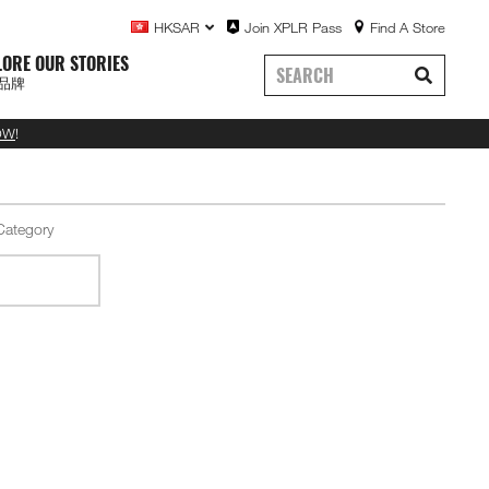
HKSAR
Join XPLR Pass
Find A Store
LORE OUR STORIES
品牌
OW
!