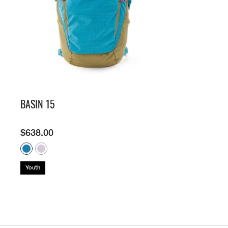
牌
O
D
S
É
N
U
A
公
O
S
2
L
C
N
C
里
K
5
E
H
V
E
賽
Y
O
E
E
U
隊
E
N
S
I
R
接
A
D
N
L
B
力
R
O
E
S
A
賽
S
R
W
N
N
O
E
S
E
E
F
T
U
W
X
S
E
M
U
P
U
A
M
R
L
R
M
M
I
B
O
BASIN 15
E
M
U
T
A
R
I
P
S
N
A
G
T
F
E
E
T
I
S
O
R
X
I
$
638.00
S
E
R
I
P
O
R
L
E
L
N
T
I
I
S
O
S
E
E
M
™
R
P
S
I
F
A
R
R
Youth
™
T
L
T
I
T
E
O
I
N
O
D
R
O
G
-
A
N
/
R
E
A
C
S
E
D
L
O
U
I
P
N
M
C