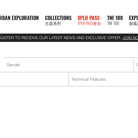
RBAN EXPLORATION
COLLECTIONS
XPLR PASS
TNF 100
EXP
主題系列
XPLR PASS會員
TNF 100
探索
GISTER TO RECEIVE OUR LATEST NEWS AND EXCLUSIVE OFFER.
JOIN N