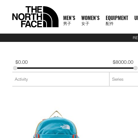
MEN’S
WOMEN’S
EQUIPMENT
U
男子
女子
配件
RE
N
A
A
A
S
X
M
W
E
U
C
T
E
J
S
P
F
J
S
P
F
D
A
L
S
A
C
1
1
5
2
1
T
READ
E
L
L
L
U
P
E
O
Q
R
O
N
X
A
H
A
O
A
H
A
O
A
C
U
S
L
L
0
0
5
7
4
H
MORE
W
L
L
L
M
L
N
M
U
B
L
F
P
C
I
N
O
C
I
N
O
Y
C
G
2
L
A
0
0
K
K
K
E
A
M
W
E
M
R
'
E
I
A
L
1
L
K
R
T
T
K
R
T
T
P
E
G
6
S
U
S
O
K
K
M
M
M
N
T
$
0.00
$
8000.00
R
E
O
Q
I
P
S
N
P
N
E
0
O
E
T
S
W
E
T
S
W
A
S
A
U
S
E
S
F
M
M
R
R
R
O
H
R
N
M
U
T
A
'
M
E
C
0
R
T
&
&
E
T
&
&
E
C
S
G
E
2
P
O
F
R
T
A
A
A
R
E
男
I
'
E
I
S
S
S
E
X
T
E
S
T
S
A
S
T
S
A
K
O
E
J
6
R
F
T
A
E
C
C
C
T
N
T
T
子
V
S
N
P
E
S
N
P
I
O
&
O
H
R
&
O
H
R
S
R
&
U
U
O
E
R
C
A
E
E
E
H
O
H
女
N
A
'
M
R
T
L
O
U
V
P
O
V
P
O
I
D
L
E
D
X
A
E
M
F
R
E
男
X
鞋
子
鞋
背
5
2
1
F
L
S
E
I
O
N
R
E
S
R
E
S
R
E
U
Y
S
U
P
I
R
A
T
N
T
裝
子
P
類
類
包
1
5
7
4
1
S
N
E
R
S
S
S
T
S
T
S
F
T
C
L
L
E
C
H
O
H
女
上
上
備
0
公
公
公
L
0
T
S
A
T
T
S
T
S
F
Y
T
O
U
L
E
F
R
E
新
主
子
身
身
其
0
里
里
里
R
0
T
O
S
S
E
L
S
R
L
A
C
A
T
N
T
裝
巔
品
下
下
他
題
公
賽
賽
賽
P
I
R
L
I
A
T
Y
E
C
H
O
H
備
峰
外
身
外
身
配
里
系
A
O
I
S
N
T
R
R
L
E
F
R
E
套
套
件
賽
系
列
S
N
E
G
I
A
A
E
A
A
T
N
及
及
其
列
S
S
L
O
C
B
N
C
H
O
背
背
他
會
O
N
E
R
D
E
F
R
探
心
心
袋
員
O
–
A
A
L
A
T
款
1
索
K
K
T
I
A
C
H
0
品
B
I
E
M
U
E
F
0