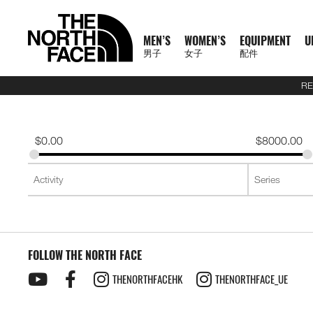
MEN’S
WOMEN’S
EQUIPMENT
U
男子
女子
配件
RE
N
A
A
A
S
X
M
W
E
U
C
T
E
J
S
P
F
J
S
P
F
D
A
L
S
A
O
1
1
5
2
1
T
READ
E
L
L
L
U
P
E
O
Q
R
O
N
X
A
H
A
O
A
H
A
O
A
C
U
S
L
F
0
0
5
7
4
H
MORE
W
L
L
L
M
L
N
M
U
B
L
F
P
C
I
N
O
C
I
N
O
Y
C
G
2
L
F
0
0
K
K
K
E
A
M
W
E
M
R
'
E
I
A
L
1
L
K
R
T
T
K
R
T
T
P
E
G
6
S
U
T
K
K
M
M
M
N
T
$
0.00
$
8000.00
R
E
O
Q
I
P
S
N
P
N
E
0
O
E
T
S
W
E
T
S
W
A
S
A
U
S
E
R
M
M
R
R
R
O
H
R
N
M
U
T
A
'
M
E
C
0
R
T
&
&
E
T
&
&
E
C
S
G
E
2
P
A
R
T
A
A
A
R
E
男
I
'
E
I
S
S
S
E
X
T
E
S
T
S
A
S
T
S
A
K
O
E
J
6
R
I
A
E
C
C
C
T
N
T
T
子
V
S
N
P
E
S
N
P
I
O
&
O
H
R
&
O
H
R
S
R
&
U
U
O
L
C
A
E
E
E
H
O
H
女
N
A
'
M
R
T
L
O
U
V
P
O
V
P
O
I
D
L
E
D
U
E
M
F
R
E
男
X
鞋
子
鞋
背
5
2
1
F
L
S
E
I
O
N
R
E
S
R
E
S
R
E
U
Y
S
U
L
R
A
T
N
T
裝
子
P
類
類
包
1
5
7
4
1
S
N
E
R
S
S
S
T
S
T
S
F
T
C
T
E
C
H
O
H
女
上
上
備
0
公
公
公
L
0
T
S
A
T
T
S
T
S
F
Y
T
R
L
E
F
R
E
新
主
子
身
身
其
0
里
里
里
R
0
T
O
S
S
E
L
S
A
A
C
A
T
N
T
裝
巔
品
下
下
他
題
公
賽
賽
賽
P
I
R
L
I
Y
E
C
H
O
H
備
峰
外
身
外
身
配
里
系
A
O
I
S
N
R
L
E
F
R
E
套
套
件
賽
系
列
S
FOLLOW THE NORTH FACE
N
E
G
A
E
A
A
T
N
及
及
其
列
S
S
L
C
B
N
C
H
O
背
背
他
會
THENORTHFACEHK
THENORTHFACE_UE
O
E
R
D
E
F
R
探
心
心
袋
員
O
A
A
L
A
T
款
1
索
K
T
I
A
C
H
0
品
B
E
M
U
E
F
0