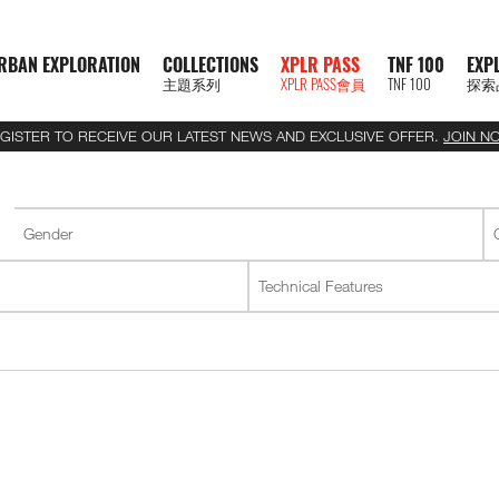
RBAN EXPLORATION
COLLECTIONS
XPLR PASS
TNF 100
EXP
主題系列
XPLR PASS會員
TNF 100
探索
GISTER TO RECEIVE OUR LATEST NEWS AND EXCLUSIVE OFFER.
JOIN N