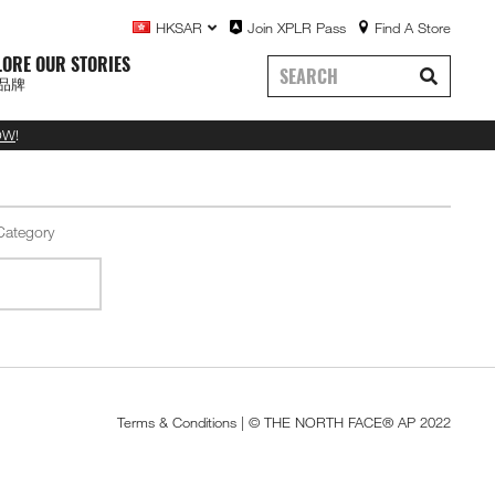
HKSAR
Join XPLR Pass
Find A Store
LORE OUR STORIES
品牌
OW
!
Terms & Conditions
| © THE NORTH FACE® AP 2022