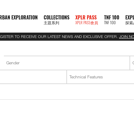
RBAN EXPLORATION
COLLECTIONS
XPLR PASS
TNF 100
EXP
主題系列
XPLR PASS會員
TNF 100
探索
GISTER TO RECEIVE OUR LATEST NEWS AND EXCLUSIVE OFFER.
JOIN N