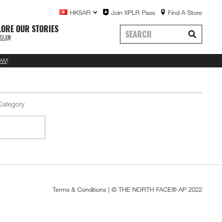
HKSAR
Join XPLR Pass
Find A Store
LORE OUR STORIES
品牌
OW
!
Terms & Conditions
| © THE NORTH FACE® AP 2022