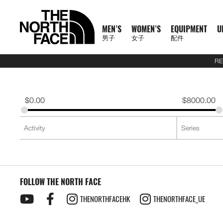
MEN’S
WOMEN’S
EQUIPMENT
U
男子
女子
配件
RE
N
A
A
A
S
X
M
W
E
U
C
T
E
J
S
P
F
J
S
P
F
D
A
L
S
A
O
1
1
5
2
1
T
READ
E
L
L
L
U
P
E
O
Q
R
O
N
X
A
H
A
O
A
H
A
O
A
C
U
S
L
F
0
0
5
7
4
H
MORE
W
L
L
L
M
L
N
M
U
B
L
F
P
C
I
N
O
C
I
N
O
Y
C
G
2
L
F
0
0
K
K
K
E
A
M
W
E
M
R
'
E
I
A
L
1
L
K
R
T
T
K
R
T
T
P
E
G
6
S
U
T
K
K
M
M
M
N
T
$
0.00
$
8000.00
R
E
O
Q
I
P
S
N
P
N
E
0
O
E
T
S
W
E
T
S
W
A
S
A
U
S
E
R
M
M
R
R
R
O
H
R
N
M
U
T
A
'
M
E
C
0
R
T
&
&
E
T
&
&
E
C
S
G
E
2
P
A
R
T
A
A
A
R
E
男
I
'
E
I
S
S
S
E
X
T
E
S
T
S
A
S
T
S
A
K
O
E
J
6
R
I
A
E
C
C
C
T
N
T
T
子
V
S
N
P
E
S
N
P
I
O
&
O
H
R
&
O
H
R
S
R
&
U
U
O
L
C
A
E
E
E
H
O
H
女
N
A
'
M
R
T
L
O
U
V
P
O
V
P
O
I
D
L
E
D
U
E
M
F
R
E
男
X
鞋
子
鞋
背
5
2
1
F
L
S
E
I
O
N
R
E
S
R
E
S
R
E
U
Y
S
U
L
R
A
T
N
T
裝
子
P
類
類
包
1
5
7
4
1
S
N
E
R
S
S
S
T
S
T
S
F
T
C
T
E
C
H
O
H
女
上
上
備
0
公
公
公
L
0
T
S
A
T
T
S
T
S
F
Y
T
R
L
E
F
R
E
新
主
子
身
身
其
0
里
里
里
R
0
T
O
S
S
E
L
S
A
A
C
A
T
N
T
裝
巔
品
下
下
他
題
公
賽
賽
賽
P
I
R
L
I
Y
E
C
H
O
H
備
峰
外
身
外
身
配
里
系
A
O
I
S
N
R
L
E
F
R
E
套
套
件
賽
系
列
S
FOLLOW THE NORTH FACE
N
E
G
A
E
A
A
T
N
及
及
其
列
S
S
L
C
B
N
C
H
O
背
背
他
會
THENORTHFACEHK
THENORTHFACE_UE
O
E
R
D
E
F
R
探
心
心
袋
員
O
A
A
L
A
T
款
1
索
K
T
I
A
C
H
0
品
B
E
M
U
E
F
0