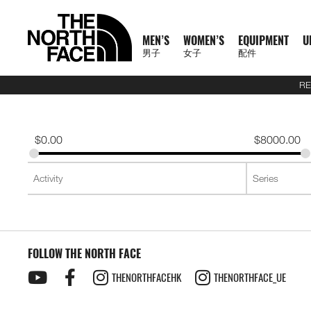
MEN’S
WOMEN’S
EQUIPMENT
U
男子
女子
配件
RE
N
A
A
A
S
X
M
W
E
U
C
T
E
J
S
P
F
J
S
P
F
D
A
L
S
A
C
1
1
5
2
1
T
READ
E
L
L
L
U
P
E
O
Q
R
O
N
X
A
H
A
O
A
H
A
O
A
C
U
S
L
L
0
0
5
7
4
H
MORE
W
L
L
L
M
L
N
M
U
B
L
F
P
C
I
N
O
C
I
N
O
Y
C
G
2
L
A
0
0
K
K
K
E
A
M
W
E
M
R
'
E
I
A
L
1
L
K
R
T
T
K
R
T
T
P
E
G
6
S
U
S
O
K
K
M
M
M
N
T
$
0.00
$
8000.00
R
E
O
Q
I
P
S
N
P
N
E
0
O
E
T
S
W
E
T
S
W
A
S
A
U
S
E
S
F
M
M
R
R
R
O
H
R
N
M
U
T
A
'
M
E
C
0
R
T
&
&
E
T
&
&
E
C
S
G
E
2
P
O
F
R
T
A
A
A
R
E
男
I
'
E
I
S
S
S
E
X
T
E
S
T
S
A
S
T
S
A
K
O
E
J
6
R
F
T
A
E
C
C
C
T
N
T
T
子
V
S
N
P
E
S
N
P
I
O
&
O
H
R
&
O
H
R
S
R
&
U
U
O
E
R
C
A
E
E
E
H
O
H
女
N
A
'
M
R
T
L
O
U
V
P
O
V
P
O
I
D
L
E
D
X
A
E
M
F
R
E
男
X
鞋
子
鞋
背
5
2
1
F
L
S
E
I
O
N
R
E
S
R
E
S
R
E
U
Y
S
U
P
I
R
A
T
N
T
裝
子
P
類
類
包
1
5
7
4
1
S
N
E
R
S
S
S
T
S
T
S
F
T
C
L
L
E
C
H
O
H
女
上
上
備
0
公
公
公
L
0
T
S
A
T
T
S
T
S
F
Y
T
O
U
L
E
F
R
E
新
主
子
身
身
其
0
里
里
里
R
0
T
O
S
S
E
L
S
R
L
A
C
A
T
N
T
裝
巔
品
下
下
他
題
公
賽
賽
賽
P
I
R
L
I
A
T
Y
E
C
H
O
H
備
峰
外
身
外
身
配
里
系
A
O
I
S
N
T
R
R
L
E
F
R
E
套
套
件
賽
系
列
S
FOLLOW THE NORTH FACE
N
E
G
I
A
A
E
A
A
T
N
及
及
其
列
S
S
L
O
C
B
N
C
H
O
背
背
他
會
THENORTHFACEHK
THENORTHFACE_UE
O
N
E
R
D
E
F
R
探
心
心
袋
員
O
–
A
A
L
A
T
款
1
索
K
K
T
I
A
C
H
0
品
B
I
E
M
U
E
F
0