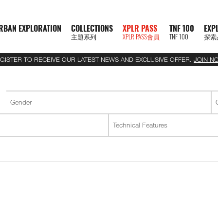
RBAN EXPLORATION
COLLECTIONS
XPLR PASS
TNF 100
EXP
主題系列
XPLR PASS會員
TNF 100
探索
GISTER TO RECEIVE OUR LATEST NEWS AND EXCLUSIVE OFFER.
JOIN N