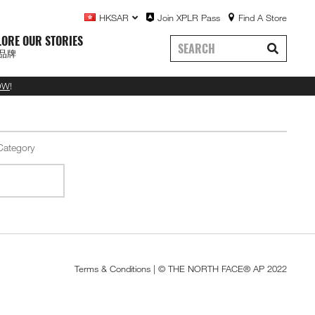
HKSAR
Join XPLR Pass
Find A Store
LORE OUR STORIES
品牌
OW
!
Terms & Conditions
| © THE NORTH FACE® AP 2022