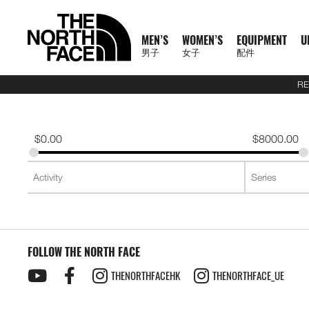
MEN’S
WOMEN’S
EQUIPMENT
U
男子
女子
配件
RE
N
A
A
A
S
X
M
W
E
U
C
T
E
J
S
P
F
J
S
P
F
D
A
L
S
A
C
1
1
5
2
1
T
READ
E
L
L
L
U
P
E
O
Q
R
O
N
X
A
H
A
O
A
H
A
O
A
C
U
S
L
L
0
0
5
7
4
H
MORE
W
L
L
L
M
L
N
M
U
B
L
F
P
C
I
N
O
C
I
N
O
Y
C
G
2
L
A
0
0
K
K
K
E
A
M
W
E
M
R
'
E
I
A
L
1
L
K
R
T
T
K
R
T
T
P
E
G
6
S
U
S
O
K
K
M
M
M
N
T
$
0.00
$
8000.00
R
E
O
Q
I
P
S
N
P
N
E
0
O
E
T
S
W
E
T
S
W
A
S
A
U
S
E
S
F
M
M
R
R
R
O
H
R
N
M
U
T
A
'
M
E
C
0
R
T
&
&
E
T
&
&
E
C
S
G
E
2
P
O
F
R
T
A
A
A
R
E
男
I
'
E
I
S
S
S
E
X
T
E
S
T
S
A
S
T
S
A
K
O
E
J
6
R
F
T
A
E
C
C
C
T
N
T
T
子
V
S
N
P
E
S
N
P
I
O
&
O
H
R
&
O
H
R
S
R
&
U
U
O
E
R
C
A
E
E
E
H
O
H
女
N
A
'
M
R
T
L
O
U
V
P
O
V
P
O
I
D
L
E
D
X
A
E
M
F
R
E
男
X
鞋
子
鞋
背
5
2
1
F
L
S
E
I
O
N
R
E
S
R
E
S
R
E
U
Y
S
U
P
I
R
A
T
N
T
裝
子
P
類
類
包
1
5
7
4
1
S
N
E
R
S
S
S
T
S
T
S
F
T
C
L
L
E
C
H
O
H
女
上
上
備
0
公
公
公
L
0
T
S
A
T
T
S
T
S
F
Y
T
O
U
L
E
F
R
E
新
主
子
身
身
其
0
里
里
里
R
0
T
O
S
S
E
L
S
R
L
A
C
A
T
N
T
裝
巔
品
下
下
他
題
公
賽
賽
賽
P
I
R
L
I
A
T
Y
E
C
H
O
H
備
峰
外
身
外
身
配
里
系
A
O
I
S
N
T
R
R
L
E
F
R
E
套
套
件
賽
系
列
S
FOLLOW THE NORTH FACE
N
E
G
I
A
A
E
A
A
T
N
及
及
其
列
S
S
L
O
C
B
N
C
H
O
背
背
他
會
THENORTHFACEHK
THENORTHFACE_UE
O
N
E
R
D
E
F
R
探
心
心
袋
員
O
–
A
A
L
A
T
款
1
索
K
K
T
I
A
C
H
0
品
B
I
E
M
U
E
F
0