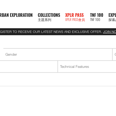
RBAN EXPLORATION
COLLECTIONS
XPLR PASS
TNF 100
EXP
主題系列
XPLR PASS會員
TNF 100
探索
GISTER TO RECEIVE OUR LATEST NEWS AND EXCLUSIVE OFFER.
JOIN N