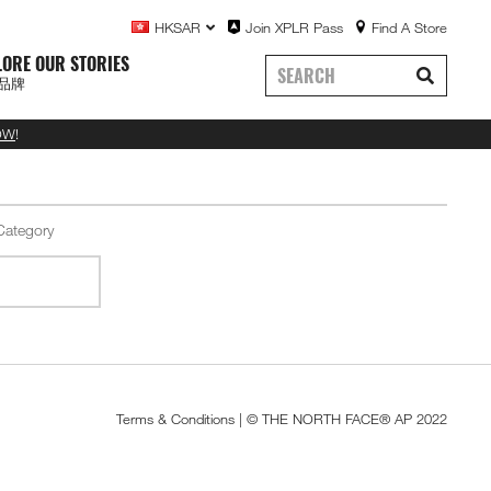
HKSAR
Join XPLR Pass
Find A Store
LORE OUR STORIES
品牌
OW
!
Terms & Conditions
| © THE NORTH FACE® AP 2022