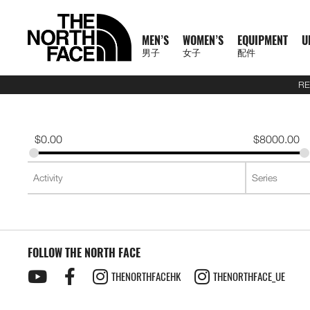
MEN’S
WOMEN’S
EQUIPMENT
U
男子
女子
配件
RE
N
A
A
A
S
X
M
W
E
U
C
T
E
J
S
P
F
J
S
P
F
D
A
L
S
A
C
1
1
5
2
1
T
READ
E
L
L
L
U
P
E
O
Q
R
O
N
X
A
H
A
O
A
H
A
O
A
C
U
S
L
L
0
0
5
7
4
H
MORE
W
L
L
L
M
L
N
M
U
B
L
F
P
C
I
N
O
C
I
N
O
Y
C
G
2
L
A
0
0
K
K
K
E
A
M
W
E
M
R
'
E
I
A
L
1
L
K
R
T
T
K
R
T
T
P
E
G
6
S
U
S
O
K
K
M
M
M
N
T
$
0.00
$
8000.00
R
E
O
Q
I
P
S
N
P
N
E
0
O
E
T
S
W
E
T
S
W
A
S
A
U
S
E
S
F
M
M
R
R
R
O
H
R
N
M
U
T
A
'
M
E
C
0
R
T
&
&
E
T
&
&
E
C
S
G
E
2
P
O
F
R
T
A
A
A
R
E
男
I
'
E
I
S
S
S
E
X
T
E
S
T
S
A
S
T
S
A
K
O
E
J
6
R
F
T
A
E
C
C
C
T
N
T
T
子
V
S
N
P
E
S
N
P
I
O
&
O
H
R
&
O
H
R
S
R
&
U
U
O
E
R
C
A
E
E
E
H
O
H
女
N
A
'
M
R
T
L
O
U
V
P
O
V
P
O
I
D
L
E
D
X
A
E
M
F
R
E
男
X
鞋
子
鞋
背
5
2
1
F
L
S
E
I
O
N
R
E
S
R
E
S
R
E
U
Y
S
U
P
I
R
A
T
N
T
裝
子
P
類
類
包
1
5
7
4
1
S
N
E
R
S
S
S
T
S
T
S
F
T
C
L
L
E
C
H
O
H
女
上
上
備
0
公
公
公
L
0
T
S
A
T
T
S
T
S
F
Y
T
O
U
L
E
F
R
E
新
主
子
身
身
其
0
里
里
里
R
0
T
O
S
S
E
L
S
R
L
A
C
A
T
N
T
裝
巔
品
下
下
他
題
公
賽
賽
賽
P
I
R
L
I
A
T
Y
E
C
H
O
H
備
峰
外
身
外
身
配
里
系
A
O
I
S
N
T
R
R
L
E
F
R
E
套
套
件
賽
系
列
S
FOLLOW THE NORTH FACE
N
E
G
I
A
A
E
A
A
T
N
及
及
其
列
S
S
L
O
C
B
N
C
H
O
背
背
他
會
THENORTHFACEHK
THENORTHFACE_UE
O
N
E
R
D
E
F
R
探
心
心
袋
員
O
–
A
A
L
A
T
款
1
索
K
K
T
I
A
C
H
0
品
B
I
E
M
U
E
F
0