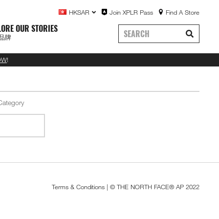
HKSAR
Join XPLR Pass
Find A Store
LORE OUR STORIES
品牌
OW
!
Terms & Conditions
| © THE NORTH FACE® AP 2022