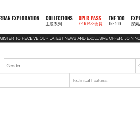
RBAN EXPLORATION
COLLECTIONS
XPLR PASS
TNF 100
EXP
主題系列
XPLR PASS會員
TNF 100
探索
GISTER TO RECEIVE OUR LATEST NEWS AND EXCLUSIVE OFFER.
JOIN N