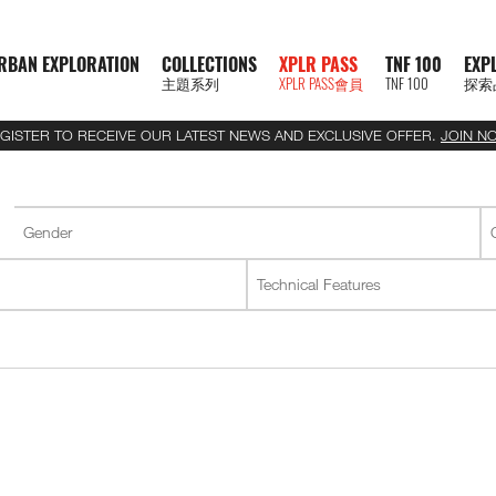
RBAN EXPLORATION
COLLECTIONS
XPLR PASS
TNF 100
EXP
主題系列
XPLR PASS會員
TNF 100
探索
GISTER TO RECEIVE OUR LATEST NEWS AND EXCLUSIVE OFFER.
JOIN N