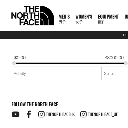
MEN’S
WOMEN’S
EQUIPMENT
U
男子
女子
配件
RE
N
A
A
A
S
X
M
W
E
U
C
T
E
J
S
P
F
J
S
P
F
D
A
L
S
A
C
1
1
5
2
1
T
READ
E
L
L
L
U
P
E
O
Q
R
O
N
X
A
H
A
O
A
H
A
O
A
C
U
S
L
L
0
0
5
7
4
H
MORE
W
L
L
L
M
L
N
M
U
B
L
F
P
C
I
N
O
C
I
N
O
Y
C
G
2
L
A
0
0
K
K
K
E
A
M
W
E
M
R
'
E
I
A
L
1
L
K
R
T
T
K
R
T
T
P
E
G
6
S
U
S
O
K
K
M
M
M
N
T
$
0.00
$
8000.00
R
E
O
Q
I
P
S
N
P
N
E
0
O
E
T
S
W
E
T
S
W
A
S
A
U
S
E
S
F
M
M
R
R
R
O
H
R
N
M
U
T
A
'
M
E
C
0
R
T
&
&
E
T
&
&
E
C
S
G
E
2
P
O
F
R
T
A
A
A
R
E
男
I
'
E
I
S
S
S
E
X
T
E
S
T
S
A
S
T
S
A
K
O
E
J
6
R
F
T
A
E
C
C
C
T
N
T
T
子
V
S
N
P
E
S
N
P
I
O
&
O
H
R
&
O
H
R
S
R
&
U
U
O
E
R
C
A
E
E
E
H
O
H
女
N
A
'
M
R
T
L
O
U
V
P
O
V
P
O
I
D
L
E
D
X
A
E
M
F
R
E
男
X
鞋
子
鞋
背
5
2
1
F
L
S
E
I
O
N
R
E
S
R
E
S
R
E
U
Y
S
U
P
I
R
A
T
N
T
裝
子
P
類
類
包
1
5
7
4
1
S
N
E
R
S
S
S
T
S
T
S
F
T
C
L
L
E
C
H
O
H
女
上
上
備
0
公
公
公
L
0
T
S
A
T
T
S
T
S
F
Y
T
O
U
L
E
F
R
E
新
主
子
身
身
其
0
里
里
里
R
0
T
O
S
S
E
L
S
R
L
A
C
A
T
N
T
裝
巔
品
下
下
他
題
公
賽
賽
賽
P
I
R
L
I
A
T
Y
E
C
H
O
H
備
峰
外
身
外
身
配
里
系
A
O
I
S
N
T
R
R
L
E
F
R
E
套
套
件
賽
系
列
S
FOLLOW THE NORTH FACE
N
E
G
I
A
A
E
A
A
T
N
及
及
其
列
S
S
L
O
C
B
N
C
H
O
背
背
他
會
THENORTHFACEHK
THENORTHFACE_UE
O
N
E
R
D
E
F
R
探
心
心
袋
員
O
–
A
A
L
A
T
款
1
索
K
K
T
I
A
C
H
0
品
B
I
E
M
U
E
F
0