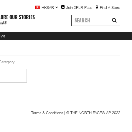
HKSAR
Join XPLR Pass
Find A Store
LORE OUR STORIES
品牌
OW
!
Terms & Conditions
| © THE NORTH FACE® AP 2022