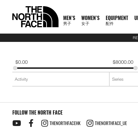
MEN’S
WOMEN’S
EQUIPMENT
U
男子
女子
配件
RE
N
A
A
A
S
X
M
W
E
U
C
T
E
J
S
P
F
J
S
P
F
D
A
L
S
A
C
1
1
5
2
1
T
READ
E
L
L
L
U
P
E
O
Q
R
O
N
X
A
H
A
O
A
H
A
O
A
C
U
S
L
L
0
0
5
7
4
H
MORE
W
L
L
L
M
L
N
M
U
B
L
F
P
C
I
N
O
C
I
N
O
Y
C
G
2
L
A
0
0
K
K
K
E
A
M
W
E
M
R
'
E
I
A
L
1
L
K
R
T
T
K
R
T
T
P
E
G
6
S
U
S
O
K
K
M
M
M
N
T
$
0.00
$
8000.00
R
E
O
Q
I
P
S
N
P
N
E
0
O
E
T
S
W
E
T
S
W
A
S
A
U
S
E
S
F
M
M
R
R
R
O
H
R
N
M
U
T
A
'
M
E
C
0
R
T
&
&
E
T
&
&
E
C
S
G
E
2
P
O
F
R
T
A
A
A
R
E
男
I
'
E
I
S
S
S
E
X
T
E
S
T
S
A
S
T
S
A
K
O
E
J
6
R
F
T
A
E
C
C
C
T
N
T
T
子
V
S
N
P
E
S
N
P
I
O
&
O
H
R
&
O
H
R
S
R
&
U
U
O
E
R
C
A
E
E
E
H
O
H
女
N
A
'
M
R
T
L
O
U
V
P
O
V
P
O
I
D
L
E
D
X
A
E
M
F
R
E
男
X
鞋
子
鞋
背
5
2
1
F
L
S
E
I
O
N
R
E
S
R
E
S
R
E
U
Y
S
U
P
I
R
A
T
N
T
裝
子
P
類
類
包
1
5
7
4
1
S
N
E
R
S
S
S
T
S
T
S
F
T
C
L
L
E
C
H
O
H
女
上
上
備
0
公
公
公
L
0
T
S
A
T
T
S
T
S
F
Y
T
O
U
L
E
F
R
E
新
主
子
身
身
其
0
里
里
里
R
0
T
O
S
S
E
L
S
R
L
A
C
A
T
N
T
裝
巔
品
下
下
他
題
公
賽
賽
賽
P
I
R
L
I
A
T
Y
E
C
H
O
H
備
峰
外
身
外
身
配
里
系
A
O
I
S
N
T
R
R
L
E
F
R
E
套
套
件
賽
系
列
S
FOLLOW THE NORTH FACE
N
E
G
I
A
A
E
A
A
T
N
及
及
其
列
S
S
L
O
C
B
N
C
H
O
背
背
他
會
THENORTHFACEHK
THENORTHFACE_UE
O
N
E
R
D
E
F
R
探
心
心
袋
員
O
–
A
A
L
A
T
款
1
索
K
K
T
I
A
C
H
0
品
B
I
E
M
U
E
F
0