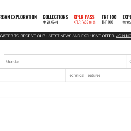
RBAN EXPLORATION
COLLECTIONS
XPLR PASS
TNF 100
EXP
主題系列
XPLR PASS會員
TNF 100
探索
GISTER TO RECEIVE OUR LATEST NEWS AND EXCLUSIVE OFFER.
JOIN N