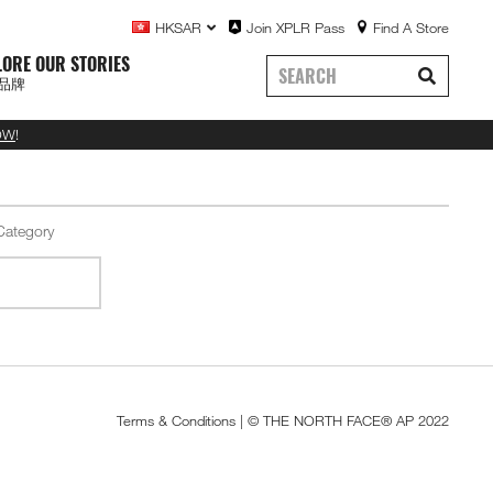
HKSAR
Join XPLR Pass
Find A Store
LORE OUR STORIES
品牌
OW
!
Terms & Conditions
| © THE NORTH FACE® AP 2022