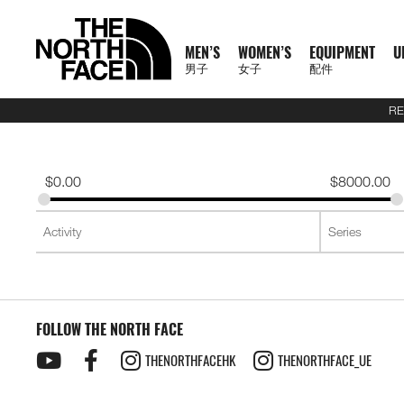
MEN’S
WOMEN’S
EQUIPMENT
U
男子
女子
配件
RE
N
A
A
A
S
X
M
W
E
U
C
T
E
J
S
P
F
J
S
P
F
D
A
L
S
A
C
1
1
5
2
1
T
READ
E
L
L
L
U
P
E
O
Q
R
O
N
X
A
H
A
O
A
H
A
O
A
C
U
S
L
L
0
0
5
7
4
H
MORE
W
L
L
L
M
L
N
M
U
B
L
F
P
C
I
N
O
C
I
N
O
Y
C
G
2
L
A
0
0
K
K
K
E
A
M
W
E
M
R
'
E
I
A
L
1
L
K
R
T
T
K
R
T
T
P
E
G
6
S
U
S
O
K
K
M
M
M
N
T
$
0.00
$
8000.00
R
E
O
Q
I
P
S
N
P
N
E
0
O
E
T
S
W
E
T
S
W
A
S
A
U
S
E
S
F
M
M
R
R
R
O
H
R
N
M
U
T
A
'
M
E
C
0
R
T
&
&
E
T
&
&
E
C
S
G
E
2
P
O
F
R
T
A
A
A
R
E
男
I
'
E
I
S
S
S
E
X
T
E
S
T
S
A
S
T
S
A
K
O
E
J
6
R
F
T
A
E
C
C
C
T
N
T
T
子
V
S
N
P
E
S
N
P
I
O
&
O
H
R
&
O
H
R
S
R
&
U
U
O
E
R
C
A
E
E
E
H
O
H
女
N
A
'
M
R
T
L
O
U
V
P
O
V
P
O
I
D
L
E
D
X
A
E
M
F
R
E
男
X
鞋
子
鞋
背
5
2
1
F
L
S
E
I
O
N
R
E
S
R
E
S
R
E
U
Y
S
U
P
I
R
A
T
N
T
裝
子
P
類
類
包
1
5
7
4
1
S
N
E
R
S
S
S
T
S
T
S
F
T
C
L
L
E
C
H
O
H
女
上
上
備
0
公
公
公
L
0
T
S
A
T
T
S
T
S
F
Y
T
O
U
L
E
F
R
E
新
主
子
身
身
其
0
里
里
里
R
0
T
O
S
S
E
L
S
R
L
A
C
A
T
N
T
裝
巔
品
下
下
他
題
公
賽
賽
賽
P
I
R
L
I
A
T
Y
E
C
H
O
H
備
峰
外
身
外
身
配
里
系
A
O
I
S
N
T
R
R
L
E
F
R
E
套
套
件
賽
系
列
S
FOLLOW THE NORTH FACE
N
E
G
I
A
A
E
A
A
T
N
及
及
其
列
S
S
L
O
C
B
N
C
H
O
背
背
他
會
THENORTHFACEHK
THENORTHFACE_UE
O
N
E
R
D
E
F
R
探
心
心
袋
員
O
–
A
A
L
A
T
款
1
索
K
K
T
I
A
C
H
0
品
B
I
E
M
U
E
F
0