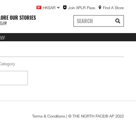
HKSAR
Join XPLR Pass
Find A Store
LORE OUR STORIES
品牌
OW
!
Terms & Conditions
| © THE NORTH FACE® AP 2022