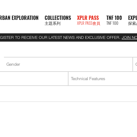
RBAN EXPLORATION
COLLECTIONS
XPLR PASS
TNF 100
EXP
主題系列
XPLR PASS會員
TNF 100
探索
GISTER TO RECEIVE OUR LATEST NEWS AND EXCLUSIVE OFFER.
JOIN N