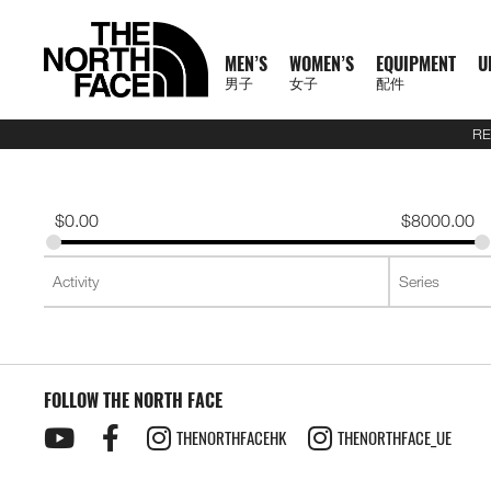
MEN’S
WOMEN’S
EQUIPMENT
U
男子
女子
配件
RE
N
A
A
A
S
X
M
W
E
U
C
T
E
J
S
P
F
J
S
P
F
D
A
L
S
A
1
1
5
2
1
T
READ
E
L
L
L
U
P
E
O
Q
R
O
N
X
A
H
A
O
A
H
A
O
A
C
U
S
L
0
0
5
7
4
H
MORE
W
L
L
L
M
L
N
M
U
B
L
F
P
C
I
N
O
C
I
N
O
Y
C
G
2
L
0
0
K
K
K
E
A
M
W
E
M
R
'
E
I
A
L
1
L
K
R
T
T
K
R
T
T
P
E
G
6
S
U
K
K
M
M
M
N
T
$
0.00
$
8000.00
R
E
O
Q
I
P
S
N
P
N
E
0
O
E
T
S
W
E
T
S
W
A
S
A
U
S
E
M
M
R
R
R
O
H
R
N
M
U
T
A
'
M
E
C
0
R
T
&
&
E
T
&
&
E
C
S
G
E
2
P
R
T
A
A
A
R
E
男
I
'
E
I
S
S
S
E
X
T
E
S
T
S
A
S
T
S
A
K
O
E
J
6
R
A
E
C
C
C
T
N
T
T
子
V
S
N
P
E
S
N
P
I
O
&
O
H
R
&
O
H
R
S
R
&
U
U
O
C
A
E
E
E
H
O
H
女
N
A
'
M
R
T
L
O
U
V
P
O
V
P
O
I
D
L
E
D
E
M
F
R
E
男
X
鞋
子
鞋
背
5
2
1
F
L
S
E
I
O
N
R
E
S
R
E
S
R
E
U
Y
S
U
R
A
T
N
T
裝
子
P
類
類
包
1
5
7
4
1
S
N
E
R
S
S
S
T
S
T
S
F
T
C
E
C
H
O
H
女
上
上
備
0
公
公
公
L
0
T
S
A
T
T
S
T
S
F
Y
T
L
E
F
R
E
新
主
子
身
身
其
0
里
里
里
R
0
T
O
S
S
E
L
S
A
C
A
T
N
T
裝
巔
品
下
下
他
題
公
賽
賽
賽
P
I
R
L
I
Y
E
C
H
O
H
備
峰
外
身
外
身
配
里
系
A
O
I
S
N
R
L
E
F
R
E
套
套
件
賽
系
列
S
FOLLOW THE NORTH FACE
N
E
G
A
E
A
A
T
N
及
及
其
列
S
S
L
C
B
N
C
H
O
背
背
他
會
THENORTHFACEHK
THENORTHFACE_UE
O
E
R
D
E
F
R
探
心
心
袋
員
O
A
A
L
A
T
款
1
索
K
T
I
A
C
H
0
品
B
E
M
U
E
F
0