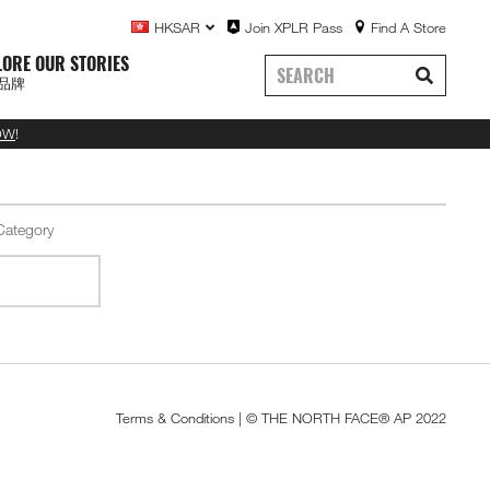
HKSAR
Join XPLR Pass
Find A Store
LORE OUR STORIES
品牌
OW
!
Terms & Conditions
| © THE NORTH FACE® AP 2022