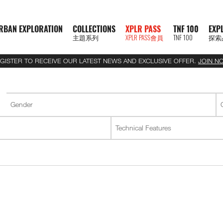
RBAN EXPLORATION
COLLECTIONS
XPLR PASS
TNF 100
EXP
主題系列
XPLR PASS會員
TNF 100
探索
GISTER TO RECEIVE OUR LATEST NEWS AND EXCLUSIVE OFFER.
JOIN N