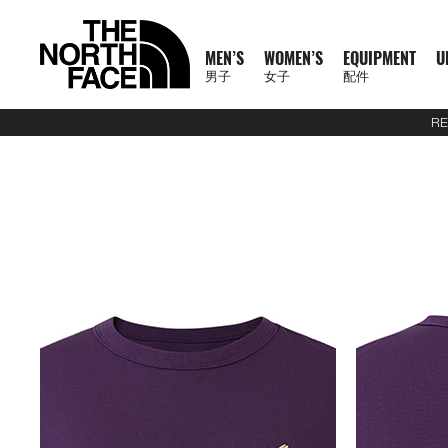
MEN’S
WOMEN’S
EQUIPMENT
U
男子
女子
配件
RE
N
A
A
A
S
X
M
W
E
U
C
T
E
J
S
P
F
J
S
P
F
D
A
L
S
A
C
1
1
5
2
1
T
READ
E
L
L
L
U
P
E
O
Q
R
O
N
X
A
H
A
O
A
H
A
O
A
C
U
S
L
L
0
0
5
7
4
H
MORE
W
L
L
L
M
L
N
M
U
B
L
F
P
C
I
N
O
C
I
N
O
Y
C
G
2
L
A
0
0
K
K
K
E
A
M
W
E
M
R
'
E
I
A
L
1
L
K
R
T
T
K
R
T
T
P
E
G
6
S
U
S
O
K
K
M
M
M
N
T
R
E
O
Q
I
P
S
N
P
N
E
0
O
E
T
S
W
E
T
S
W
A
S
A
U
S
E
S
F
M
M
R
R
R
O
H
R
N
M
U
T
A
'
M
E
C
0
R
T
&
&
E
T
&
&
E
C
S
G
E
2
P
O
F
R
T
A
A
A
R
E
男
I
'
E
I
S
S
S
E
X
T
E
S
T
S
A
S
T
S
A
K
O
E
J
6
R
F
T
A
E
C
C
C
T
N
T
T
子
V
S
N
P
E
S
N
P
I
O
&
O
H
R
&
O
H
R
S
R
&
U
U
O
E
R
C
A
E
E
E
H
O
H
女
N
A
'
M
R
T
L
O
U
V
P
O
V
P
O
I
D
L
E
D
X
A
E
M
F
R
E
男
X
鞋
子
鞋
背
5
2
1
F
L
S
E
I
O
N
R
E
S
R
E
S
R
E
U
Y
S
U
P
I
R
A
T
N
T
裝
子
P
類
類
包
1
5
7
4
1
S
N
E
R
S
S
S
T
S
T
S
F
T
C
L
L
E
C
H
O
H
女
上
上
備
0
公
公
公
L
0
T
S
A
T
T
S
T
S
F
Y
T
O
U
L
E
F
R
E
新
主
子
身
身
其
0
里
里
里
R
0
T
O
S
S
E
L
S
R
L
A
C
A
T
N
T
裝
巔
品
下
下
他
題
公
賽
賽
賽
P
I
R
L
I
A
T
Y
E
C
H
O
H
備
峰
外
身
外
身
配
里
系
A
O
I
S
N
T
R
R
L
E
F
R
E
套
套
件
賽
系
列
S
N
E
G
I
A
A
E
A
A
T
N
及
及
其
列
S
S
L
O
C
B
N
C
H
O
背
背
他
會
O
N
E
R
D
E
F
R
探
心
心
袋
員
O
–
A
A
L
A
T
款
1
索
K
K
T
I
A
C
H
0
品
B
I
E
M
U
E
F
0