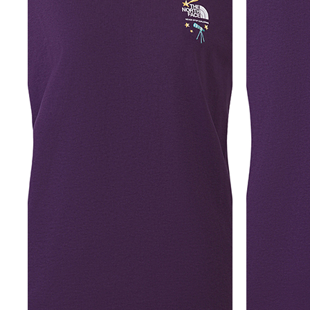
牌
O
D
S
É
N
U
A
公
O
S
2
L
C
N
C
里
K
5
E
H
V
E
賽
Y
O
E
E
U
隊
E
N
S
I
R
接
A
D
N
L
B
力
R
O
E
S
A
賽
S
R
W
N
N
O
E
S
E
E
F
T
U
W
X
S
E
M
U
P
U
A
M
R
L
R
M
M
I
B
O
E
M
U
T
A
R
I
P
S
N
A
G
T
F
E
E
T
I
S
O
R
X
I
S
E
R
I
P
O
R
L
E
L
N
T
I
I
S
O
S
E
E
M
™
R
P
S
I
F
A
R
R
™
T
L
T
I
T
E
O
I
N
O
D
R
O
G
-
A
N
/
R
E
A
C
S
E
D
L
O
U
I
P
N
M
C