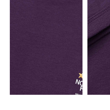
E
T
H
E
W
I
N
D
S
A
N
D
P
A
T
H
S
O
F
S
U
M
M
E
R