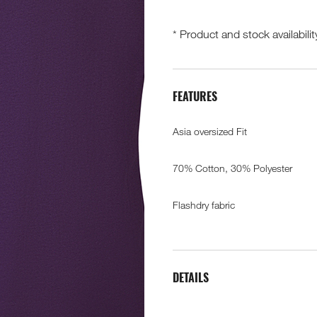
* Product and stock availabilit
FEATURES
Asia oversized Fit
70% Cotton, 30% Polyester
Flashdry fabric
DETAILS