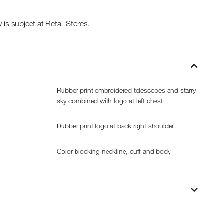
y is subject at Retail Stores.
Rubber print embroidered telescopes and starry
sky combined with logo at left chest
Rubber print logo at back right shoulder
Color-blocking neckline, cuff and body