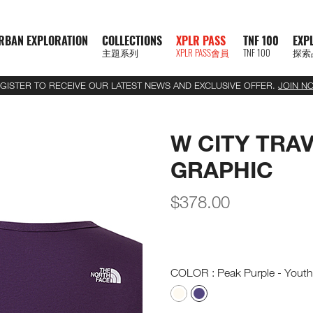
RBAN EXPLORATION
COLLECTIONS
XPLR PASS
TNF 100
EXP
主題系列
XPLR PASS會員
TNF 100
探索
GISTER TO RECEIVE OUR LATEST NEWS AND EXCLUSIVE OFFER.
JOIN N
W CITY TRA
GRAPHIC
$
378.00
COLOR
: Peak Purple - Youth