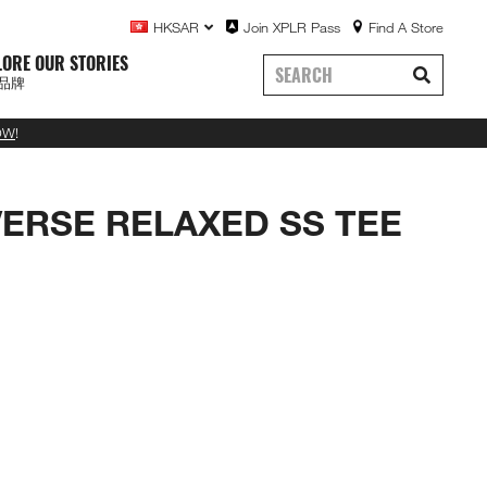
HKSAR
Join XPLR Pass
Find A Store
LORE OUR STORIES
品牌
OW
!
VERSE RELAXED SS TEE